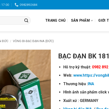
- 17:00
0982892684
TRANG CHỦ
SẢN PHẨM
GIỚI 
N ĐỨC
/
VÒNG BI-BẠC ĐẠN INA (ĐỨC)
BẠC ĐẠN BK 18
Hỗ trợ kỹ thuật:
0982 892
Web:
www.https://vongb
Thương hiệu :
INA
Hình ảnh sản phẩm click 
Xuất xứ : GERMANY