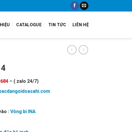
THIỆU
CATALOGUE
TIN TỨC
LIÊN HỆ
14
 684
– ( zalo 24/7)
ibacdangoidoasahi.com
vào :
Vòng bi INA