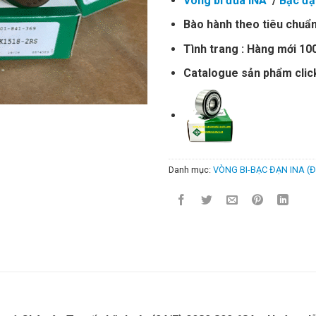
Vòng bi đũa INA
/
Bạc đạ
Bào hành theo tiêu chuẩn
Tình trang : Hàng mới 1
Catalogue sản phẩm clic
Danh mục:
VÒNG BI-BẠC ĐẠN INA (