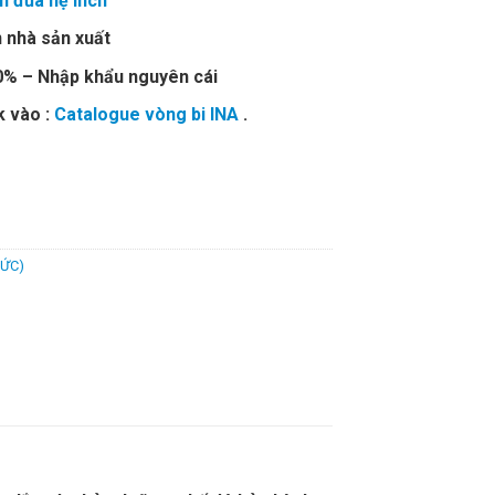
n đũa hệ inch
 nhà sản xuất
00% – Nhập khẩu nguyên cái
k vào :
Catalogue vòng bi INA
.
ĐỨC)