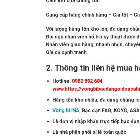
Cam kết của chúng tôi:
Cung cấp hàng chính hảng – Giá tốt – Gi
Với lượng hàng tồn kho lớn, đa dạng chủn
Đội ngũ nhân viên hổ trợ kỹ thuật được 
Nhân viên giao hàng, nhanh nhẹn, chuyê
Gía cả cạnh tranh.
2.
Thông tin liên hệ mua 
Hotline:
0982 892 684
www.https://vongbibacdangoidoasah
Hàng tồn kho nhiều, đa dạng chủng lo
Vòng bi INA
, Bạc đạn FAG, KOYO, ASAH
Là đơn vị nhập khẩu trực tiếp bạc đạn
Là nhà phân phối sỉ lẻ toàn quốc