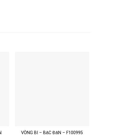
N
VÒNG BI – BẠC ĐẠN – F100995