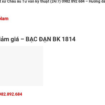
 xứ Châu âu Tư vấn kỹ thuật (24/7) 0982 892 684 – Hướng dẫ
t Nam
iảm giá – BẠC ĐẠN BK 1814
982.892.684