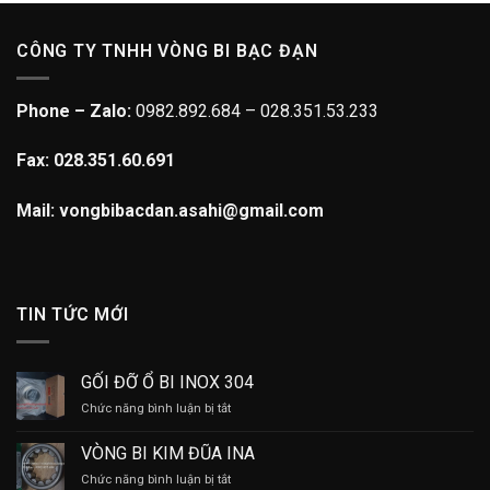
CÔNG TY TNHH VÒNG BI BẠC ĐẠN
Phone – Zalo:
0982.892.684 – 028.351.53.233
Fax: 028.351.60.691
Mail: vongbibacdan.asahi@gmail.com
TIN TỨC MỚI
GỐI ĐỠ Ổ BI INOX 304
ở
Chức năng bình luận bị tắt
GỐI
ĐỠ
VÒNG BI KIM ĐŨA INA
Ổ
ở
Chức năng bình luận bị tắt
BI