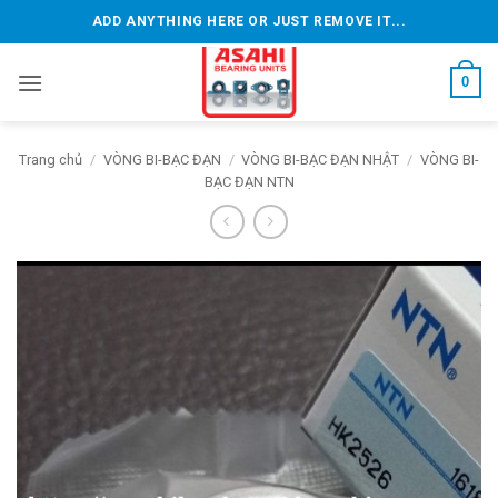
Bỏ
ADD ANYTHING HERE OR JUST REMOVE IT...
qua
nội
0
dung
Trang chủ
/
VÒNG BI-BẠC ĐẠN
/
VÒNG BI-BẠC ĐẠN NHẬT
/
VÒNG BI-
BẠC ĐẠN NTN