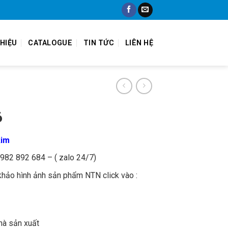
THIỆU
CATALOGUE
TIN TỨC
LIÊN HỆ
6
kim
 0982 892 684 – ( zalo 24/7)
khảo hình ảnh sản phẩm NTN click vào :
hà sản xuất