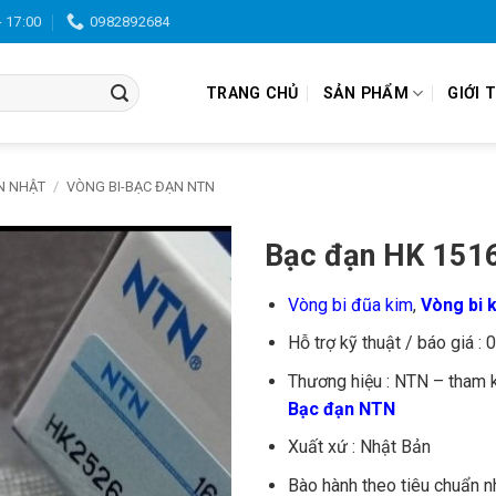
- 17:00
0982892684
TRANG CHỦ
SẢN PHẨM
GIỚI 
N NHẬT
/
VÒNG BI-BẠC ĐẠN NTN
Bạc đạn HK 151
Vòng bi đũa kim
,
Vòng bi 
Hỗ trợ kỹ thuật / báo giá :
Thương hiệu : NTN – tham 
Bạc đạn NTN
Xuất xứ : Nhật Bản
Bào hành theo tiêu chuẩn n