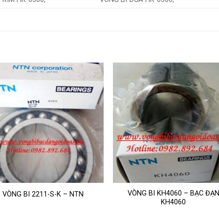
VÒNG BI KH4060 – BẠC ĐẠ
VÒNG BI 2211-S-K – NTN
KH4060