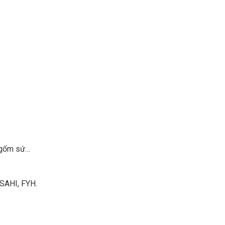
, gốm sứ…
ASAHI, FYH.