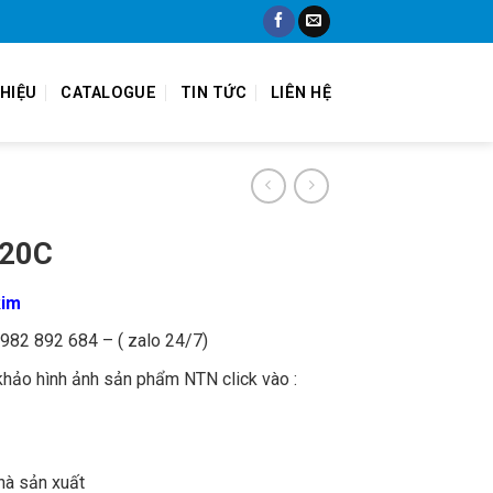
THIỆU
CATALOGUE
TIN TỨC
LIÊN HỆ
420C
kim
 0982 892 684 – ( zalo 24/7)
khảo hình ảnh sản phẩm NTN click vào :
hà sản xuất