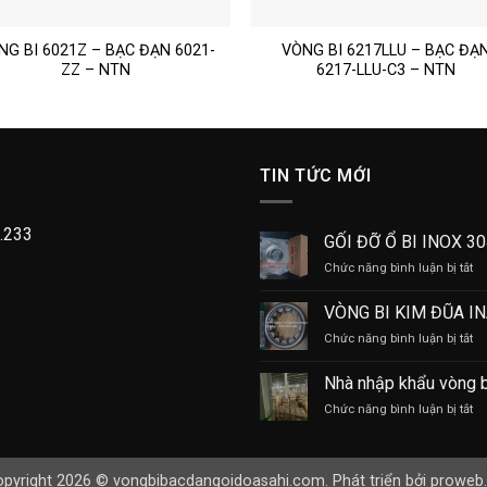
NG BI 6021Z – BẠC ĐẠN 6021-
VÒNG BI 6217LLU – BẠC ĐẠ
ZZ – NTN
6217-LLU-C3 – NTN
TIN TỨC MỚI
.233
GỐI ĐỠ Ổ BI INOX 3
ở
Chức năng bình luận bị tắt
GỐ
Đ
VÒNG BI KIM ĐŨA I
Ổ
ở
Chức năng bình luận bị tắt
BI
V
IN
BI
30
Nhà nhập khẩu vòng 
KI
ở
Chức năng bình luận bị tắt
Đ
Nh
IN
nh
kh
pyright 2026 © vongbibacdangoidoasahi.com. Phát triển bởi
proweb.
vò