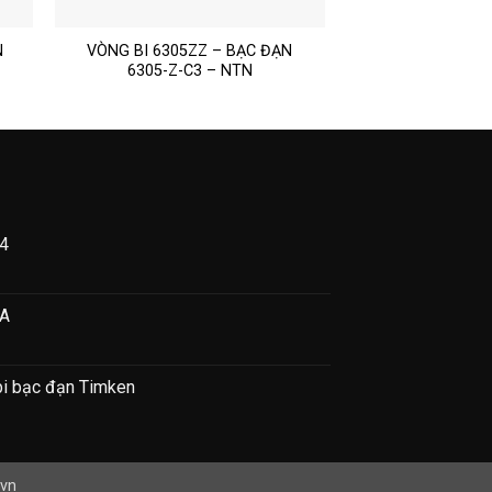
N
VÒNG BI 6305ZZ – BẠC ĐẠN
6305-Z-C3 – NTN
04
I
Ỡ
NA
ÒNG
OX
4
bi bạc đạn Timken
M
ŨA
à
A
ập
ẩu
vn
ng