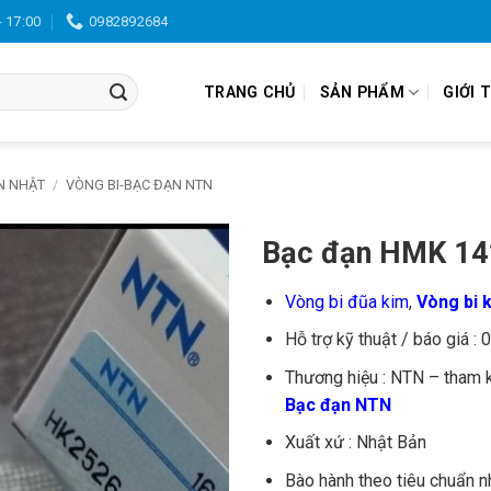
- 17:00
0982892684
TRANG CHỦ
SẢN PHẨM
GIỚI 
N NHẬT
/
VÒNG BI-BẠC ĐẠN NTN
Bạc đạn HMK 1
Vòng bi đũa kim
,
Vòng bi 
Hỗ trợ kỹ thuật / báo giá :
Thương hiệu : NTN – tham 
Bạc đạn NTN
Xuất xứ : Nhật Bản
Bào hành theo tiêu chuẩn n