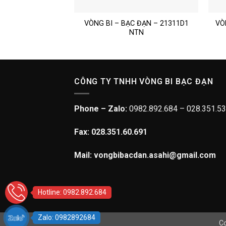
– BẠC ĐẠN 24038-
VÒNG BI – BẠC ĐẠN – 21311D1
VÒ
3 – NTN
NTN
CÔNG TY TNHH VÒNG BI BẠC ĐẠN
Phone – Zalo:
0982.892.684 – 028.351.53
Fax: 028.351.60.691
Mail: vongbibacdan.asahi@gmail.com
Hotline: 0982.892.684
Zalo: 0982892684
Co