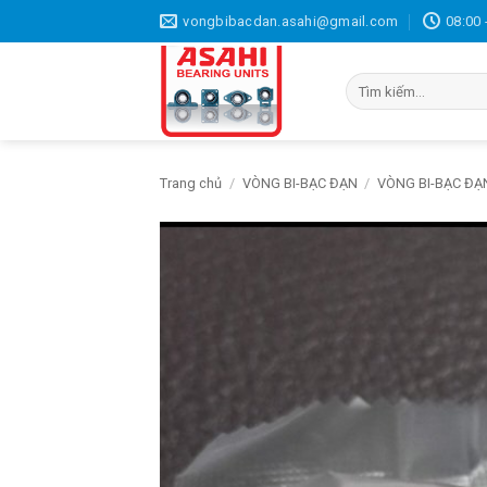
Bỏ
vongbibacdan.asahi@gmail.com
08:00 
qua
nội
Tìm
dung
kiếm:
Trang chủ
/
VÒNG BI-BẠC ĐẠN
/
VÒNG BI-BẠC ĐẠ