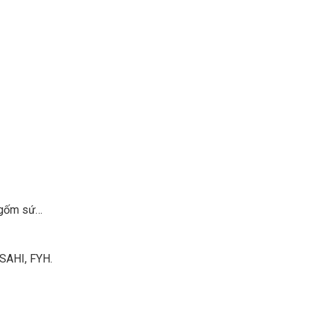
, gốm sứ…
ASAHI, FYH.