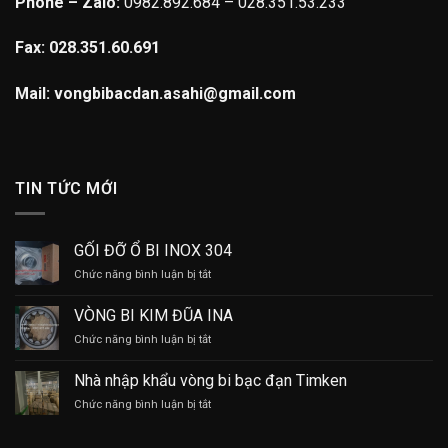
Phone – Zalo:
0982.892.684 – 028.351.53.233
Fax: 028.351.60.691
Mail: vongbibacdan.asahi@gmail.com
TIN TỨC MỚI
GỐI ĐỠ Ổ BI INOX 304
ở
Chức năng bình luận bị tắt
GỐI
ĐỠ
VÒNG BI KIM ĐŨA INA
Ổ
ở
Chức năng bình luận bị tắt
BI
VÒNG
INOX
BI
304
Nhà nhập khẩu vòng bi bạc đạn Timken
KIM
ở
Chức năng bình luận bị tắt
ĐŨA
Nhà
INA
nhập