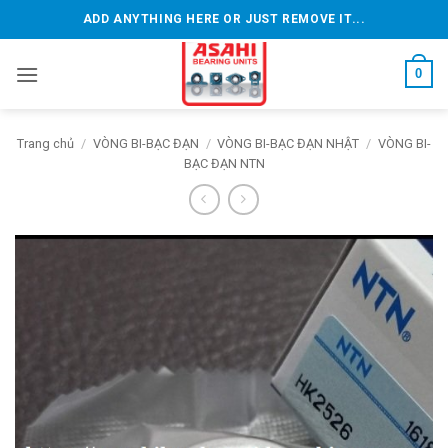
Bỏ
ADD ANYTHING HERE OR JUST REMOVE IT...
qua
nội
0
dung
Trang chủ
/
VÒNG BI-BẠC ĐẠN
/
VÒNG BI-BẠC ĐẠN NHẬT
/
VÒNG BI-
BẠC ĐẠN NTN