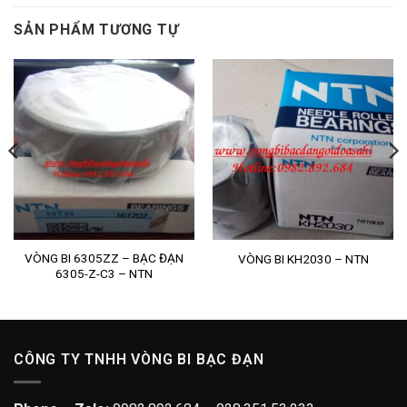
SẢN PHẨM TƯƠNG TỰ
VÒNG BI 6305ZZ – BẠC ĐẠN
VÒNG BI KH2030 – NTN
6305-Z-C3 – NTN
CÔNG TY TNHH VÒNG BI BẠC ĐẠN