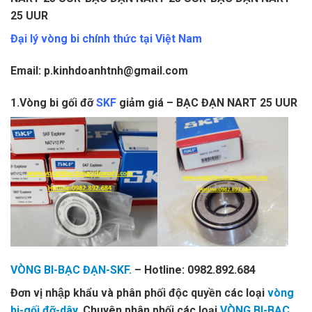
25 UUR
Đại lý vòng bi chính thức tại Việt Nam
Email: p.kinhdoanhtnh@gmail.com
1.Vòng bi gối đỡ
SKF
giảm giá – BẠC ĐẠN NART 25 UUR
VÒNG BI-BẠC ĐẠN-SKF.
– Hotline: 0982.892.684
Đơn vị nhập khẩu và phân phối độc quyền các loại
vòng
bi-gối đỡ-dây.
Chuyên phân phối các loại
VÒNG BI-BẠC