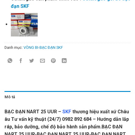
đạn SKF
Danh mục:
VÒNG BI-BẠC ĐẠN SKF
Mô tả
BẠC ĐẠN NART 25 UUR –
SKF
thương hiệu xuất xứ Châu
âu Tư vấn kỹ thuật (24/7) 0982 892 684 – Hướng dẫn lắp
ráp, bảo dưỡng, chế độ bảo hành sản phẩm.BẠC ĐẠN
NART 25 UUR-BẠC ĐẠN NART 25 UUR-BẠC ĐẠN NART