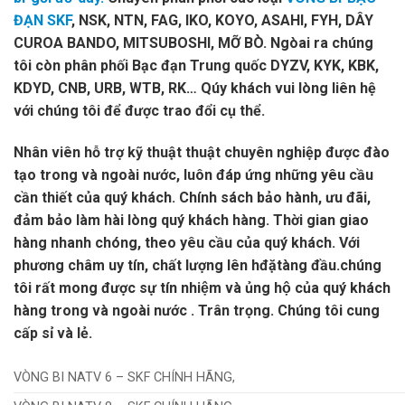
ĐẠN SKF
, NSK, NTN, FAG, IKO, KOYO, ASAHI, FYH, DÂY
CUROA BANDO, MITSUBOSHI, MỠ BÒ. Ngòai ra chúng
tôi còn phân phối Bạc đạn Trung quốc DYZV, KYK, KBK,
KDYD, CNB, URB, WTB, RK… Qúy khách vui lòng liên hệ
với chúng tôi để được trao đổi cụ thể.
Nhân viên hỗ trợ kỹ thuật thuật chuyên nghiệp được đào
tạo trong và ngoài nước, luôn đáp ứng những yêu cầu
cần thiết của quý khách. Chính sách bảo hành, ưu đãi,
đảm bảo làm hài lòng quý khách hàng. Thời gian giao
hàng nhanh chóng, theo yêu cầu của quý khách. Với
phương châm uy tín, chất lượng lên hđặtàng đầu.chúng
tôi rất mong được sự tín nhiệm và ủng hộ của quý khách
hàng trong và ngoài nước . Trân trọng. Chúng tôi cung
cấp sỉ và lẻ.
VÒNG BI NATV 6 – SKF CHÍNH HÃNG,