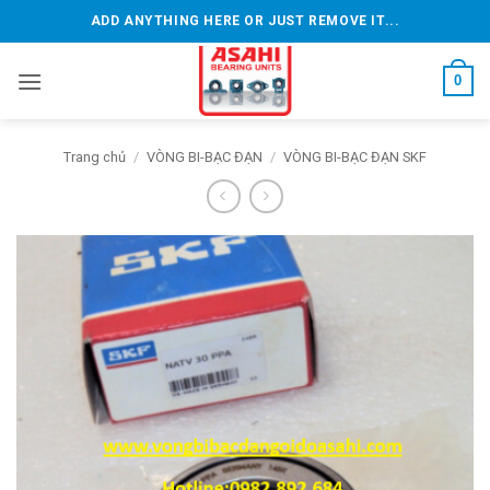
Bỏ
ADD ANYTHING HERE OR JUST REMOVE IT...
qua
nội
0
dung
Trang chủ
/
VÒNG BI-BẠC ĐẠN
/
VÒNG BI-BẠC ĐẠN SKF