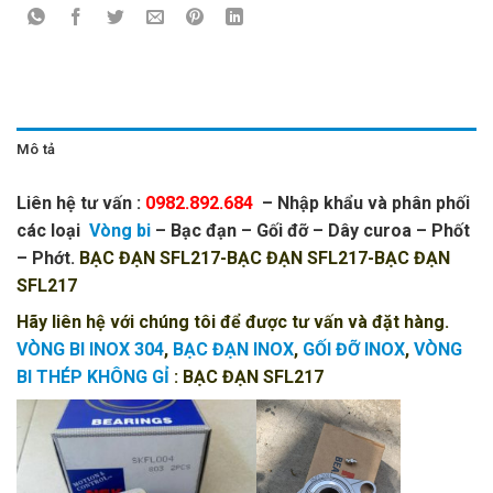
Mô tả
Liên hệ tư vấn :
0982.892.684
– Nhập khẩu và phân phối
các loại
Vòng bi
– Bạc đạn – Gối đỡ – Dây curoa – Phốt
– Phớt.
BẠC ĐẠN SFL217-BẠC ĐẠN SFL217-BẠC ĐẠN
SFL217
Hãy liên hệ với chúng tôi để được tư vấn và đặt hàng.
VÒNG BI INOX 304
,
BẠC ĐẠN INOX
,
GỐI ĐỠ INOX
,
VÒNG
BI THÉP KHÔNG GỈ
: BẠC ĐẠN SFL217