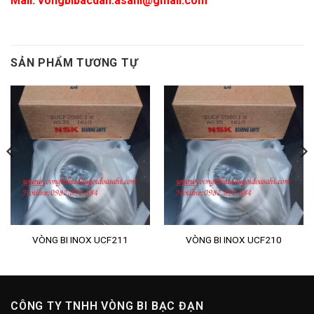
Mail:
vongbibacdan.asahi@gmail.com
SẢN PHẨM TƯƠNG TỰ
VÒNG BI INOX UCF211
VÒNG BI INOX UCF210
CÔNG TY TNHH VÒNG BI BẠC ĐẠN