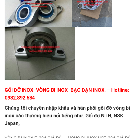
GỐI ĐỠ INOX
–
VÒNG BI INOX
–
BẠC ĐẠN INOX.
– Hotline:
0982.892.684
Chúng tôi chuyên nhập khẩu và hân phối gối đỡ vòng bi
inox các thương hiệu nổi tiếng như. Gối đỡ NTN, NSK
Japan,