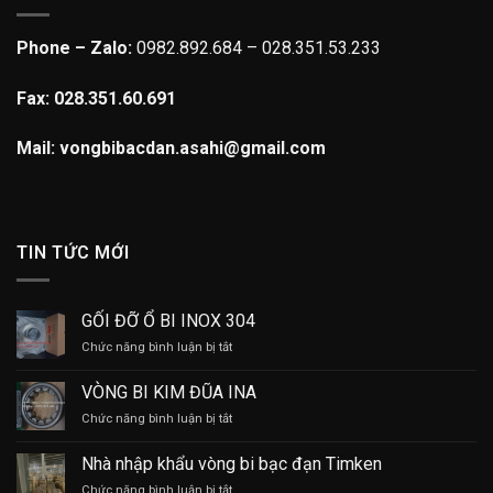
Phone – Zalo:
0982.892.684 – 028.351.53.233
Fax: 028.351.60.691
Mail: vongbibacdan.asahi@gmail.com
TIN TỨC MỚI
GỐI ĐỠ Ổ BI INOX 304
ở
Chức năng bình luận bị tắt
GỐI
ĐỠ
VÒNG BI KIM ĐŨA INA
Ổ
ở
Chức năng bình luận bị tắt
BI
VÒNG
INOX
BI
304
Nhà nhập khẩu vòng bi bạc đạn Timken
KIM
ở
Chức năng bình luận bị tắt
ĐŨA