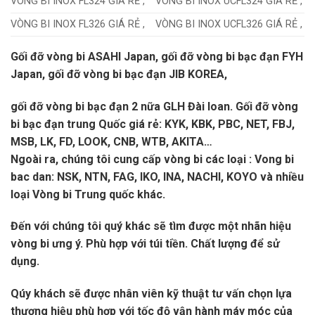
VÒNG BI INOX FL324 GIÁ RẺ ,
VÒNG BI INOX UCFL324 GIÁ RẺ ,
VÒNG BI INOX FL326 GIÁ RẺ ,
VÒNG BI INOX UCFL326 GIÁ RẺ ,
Gối đỡ vòng bi ASAHI Japan, gối đỡ vòng bi bạc đạn FYH
Japan, gối đỡ vòng bi bạc đạn JIB KOREA,
gối đỡ vòng bi bạc đạn 2 nữa GLH Đài loan. Gối đỡ vòng
bi bạc đạn trung Quốc giá rẻ: KYK, KBK, PBC, NET, FBJ,
MSB, LK, FD, LOOK, CNB, WTB, AKITA…
Ngoài ra, chúng tôi cung cấp vòng bi các loại : Vong bi
bac dan: NSK, NTN, FAG, IKO, INA, NACHI, KOYO và nhiều
loại Vòng bi Trung quốc khác.
Đến với chúng tôi quý khác sẽ tìm được một nhãn hiệu
vòng bi ưng ý. Phù hợp với túi tiền. Chất lượng để sử
dụng.
Qúy khách sẽ được nhân viên kỹ thuật tư vấn chọn lựa
thương hiệu phù hợp với tốc độ vận hành máy móc của