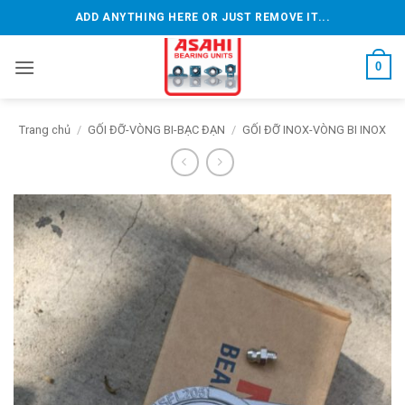
Bỏ
ADD ANYTHING HERE OR JUST REMOVE IT...
qua
nội
0
dung
Trang chủ
/
GỐI ĐỠ-VÒNG BI-BẠC ĐẠN
/
GỐI ĐỠ INOX-VÒNG BI INOX