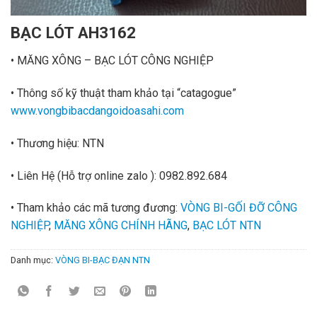
BẠC LÓT AH3162
• MĂNG XÔNG – BẠC LÓT CÔNG NGHIỆP
• Thông số kỹ thuật tham khảo tại “catagogue”
www.vongbibacdangoidoasahi.com
• Thương hiệu: NTN
• Liên Hệ
(Hỗ trợ online zalo ):
0982.892.684
• Tham khảo các mã tương đương:
VÒNG BI-GỐI ĐỠ CÔNG
NGHIỆP
,
MĂNG XÔNG CHÍNH HÃNG
,
BẠC LÓT NTN
Danh mục:
VÒNG BI-BẠC ĐẠN NTN