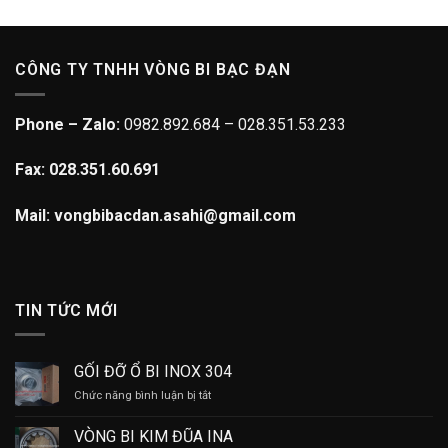
CÔNG TY TNHH VÒNG BI BẠC ĐẠN
Phone – Zalo:
0982.892.684 – 028.351.53.233
Fax: 028.351.60.691
Mail: vongbibacdan.asahi@gmail.com
TIN TỨC MỚI
GỐI ĐỠ Ổ BI INOX 304
ở
Chức năng bình luận bị tắt
GỐI
ĐỠ
VÒNG BI KIM ĐŨA INA
Ổ