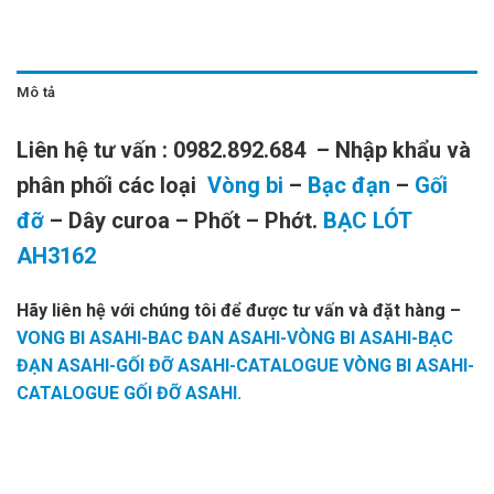
Mô tả
Liên hệ tư vấn : 0982.892.684 – Nhập khẩu và
phân phối các loại
Vòng bi
–
Bạc đạn
–
Gối
đỡ
– Dây curoa – Phốt – Phớt.
BẠC LÓT
AH3162
Hãy liên hệ với chúng tôi để được tư vấn và đặt hàng
–
VONG BI ASAHI-BAC ĐAN ASAHI-VÒNG BI ASAHI-BẠC
ĐẠN ASAHI-GỐI ĐỠ ASAHI-CATALOGUE VÒNG BI ASAHI-
CATALOGUE GỐI ĐỠ ASAHI.
BẠC LÓT
BẠC LÓT
BẠC LÓT
BẠC LÓT
BẠC LÓT
NTN
NTN