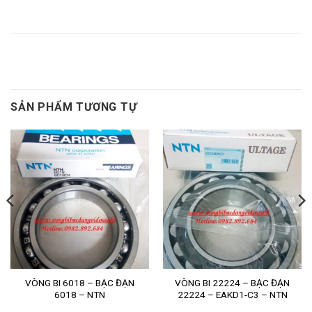
AOH3170,
AH3170,
BẠC LÓT AH3162
SẢN PHẨM TƯƠNG TỰ
VÒNG BI 6018 – BẠC ĐẠN
VÒNG BI 22224 – BẠC ĐẠN
6018 – NTN
22224 – EAKD1-C3 – NTN