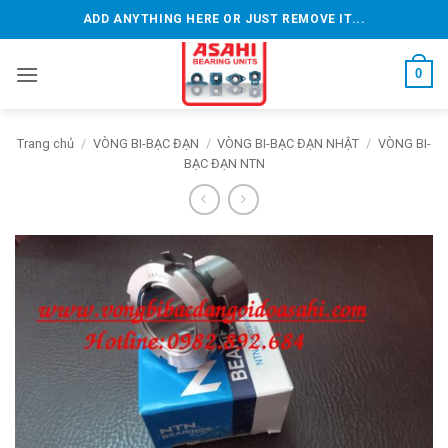
Bỏ
ADD ANYTHING HERE OR JUST REMOVE IT...
qua
nội
0
dung
Trang chủ
/
VÒNG BI-BẠC ĐẠN
/
VÒNG BI-BẠC ĐẠN NHẬT
/
VÒNG BI-
BẠC ĐẠN NTN