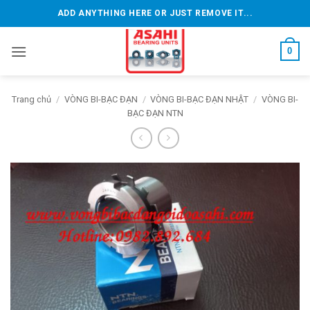
Bỏ
ADD ANYTHING HERE OR JUST REMOVE IT...
qua
nội
0
dung
Trang chủ
/
VÒNG BI-BẠC ĐẠN
/
VÒNG BI-BẠC ĐẠN NHẬT
/
VÒNG BI-
BẠC ĐẠN NTN