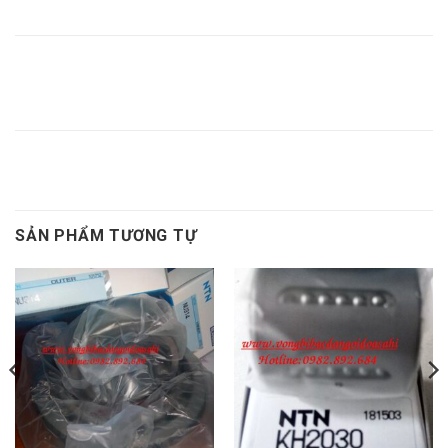
BẠC LÓT
BẠC LÓT
BẠC LÓT NTN
BẠC LÓT
NTN H228,
H228,
AHX2328,
AHX2328,
BẠC LÓT AHX2309
SẢN PHẨM TƯƠNG TỰ