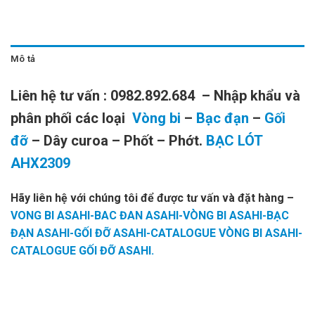
Mô tả
Liên hệ tư vấn : 0982.892.684 – Nhập khẩu và
phân phối các loại
Vòng bi
–
Bạc đạn
–
Gối
đỡ
– Dây curoa – Phốt – Phớt.
BẠC LÓT
AHX2309
Hãy liên hệ với chúng tôi để được tư vấn và đặt hàng
–
VONG BI ASAHI-BAC ĐAN ASAHI-VÒNG BI ASAHI-BẠC
ĐẠN ASAHI-GỐI ĐỠ ASAHI-CATALOGUE VÒNG BI ASAHI-
CATALOGUE GỐI ĐỠ ASAHI.
BẠC LÓT
BẠC LÓT
BẠC LÓT NTN
BẠC LÓT
NTN H205,
H205,
AHX2305,
AHX2305,