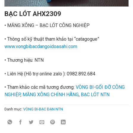
BẠC LÓT AHX2309
• MĂNG XÔNG – BẠC LÓT CÔNG NGHIỆP
• Thông số kỹ thuật tham khảo tại “catagogue”
www.vongbibacdangoidoasahi.com
• Thương hiệu: NTN
• Liên Hệ
(Hỗ trợ online zalo ):
0982.892.684
• Tham khảo các mã tương đương:
VÒNG BI-GỐI ĐỠ CÔNG
NGHIỆP
,
MĂNG XÔNG CHÍNH HÃNG
,
BẠC LÓT NTN
Danh mục:
VÒNG BI-BẠC ĐẠN NTN