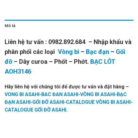
Mô tả
Liên hệ tư vấn : 0982.892.684 – Nhập khẩu và
phân phối các loại
Vòng bi
–
Bạc đạn
–
Gối
đỡ
– Dây curoa – Phốt – Phớt.
BẠC LÓT
AOH3146
Hãy liên hệ với chúng tôi để được tư vấn và đặt hàng
–
VONG BI ASAHI-BAC ĐAN ASAHI-VÒNG BI ASAHI-BẠC
ĐẠN ASAHI-GỐI ĐỠ ASAHI-CATALOGUE VÒNG BI ASAHI-
CATALOGUE GỐI ĐỠ ASAHI.
BẠC
BẠC LÓT
BẠC LÓT
BẠC LÓT
BẠC LÓT
LÓT
NTN
NTN
AHX2319,
AOH3140,