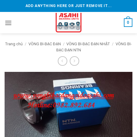
Bỏ
ADD ANYTHING HERE OR JUST REMOVE IT...
qua
nội
0
dung
Trang chủ
/
VÒNG BI-BẠC ĐẠN
/
VÒNG BI-BẠC ĐẠN NHẬT
/
VÒNG BI-
BẠC ĐẠN NTN