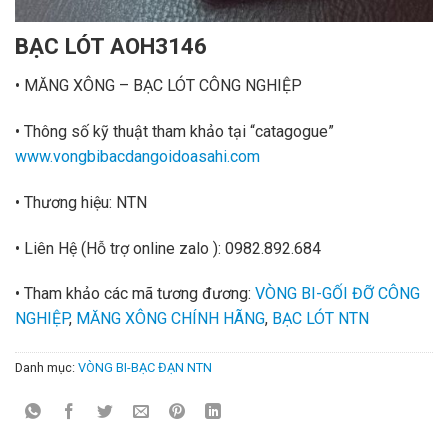
BẠC LÓT AOH3146
• MĂNG XÔNG – BẠC LÓT CÔNG NGHIỆP
• Thông số kỹ thuật tham khảo tại “catagogue”
www.vongbibacdangoidoasahi.com
• Thương hiệu: NTN
• Liên Hệ
(Hỗ trợ online zalo ):
0982.892.684
• Tham khảo các mã tương đương:
VÒNG BI-GỐI ĐỠ CÔNG
NGHIỆP
,
MĂNG XÔNG CHÍNH HÃNG
,
BẠC LÓT NTN
Danh mục:
VÒNG BI-BẠC ĐẠN NTN