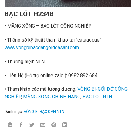
BẠC LÓT H2348
• MĂNG XÔNG – BẠC LÓT CÔNG NGHIỆP
• Thông số kỹ thuật tham khảo tại “catagogue”
www.vongbibacdangoidoasahi.com
• Thương hiệu: NTN
• Liên Hệ
(Hỗ trợ online zalo ):
0982.892.684
• Tham khảo các mã tương đương:
VÒNG BI-GỐI ĐỠ CÔNG
NGHIỆP
,
MĂNG XÔNG CHÍNH HÃNG
,
BẠC LÓT NTN
Danh mục:
VÒNG BI-BẠC ĐẠN NTN