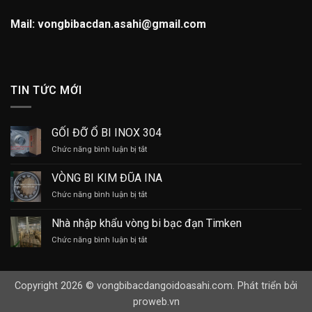
Mail: vongbibacdan.asahi@gmail.com
TIN TỨC MỚI
GỐI ĐỠ Ổ BI INOX 304
ở
Chức năng bình luận bị tắt
GỐI
ĐỠ
VÒNG BI KIM ĐŨA INA
Ổ
ở
Chức năng bình luận bị tắt
BI
VÒNG
INOX
BI
304
Nhà nhập khẩu vòng bi bạc đạn Timken
KIM
ở
Chức năng bình luận bị tắt
ĐŨA
Nhà
INA
nhập
khẩu
Copyright 2026 © vongbibacdangoidoasahi.com. Phát triển bởi
vòng
bi
proweb.vn
bạc