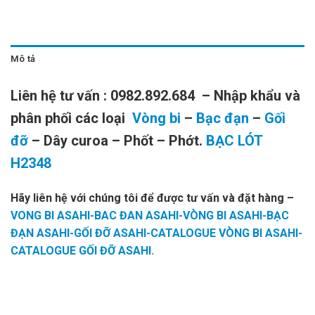
Mô tả
Liên hệ tư vấn : 0982.892.684 – Nhập khẩu và
phân phối các loại
Vòng bi
–
Bạc đạn
–
Gối
đỡ
– Dây curoa – Phốt – Phớt.
BẠC LÓT
H2348
Hãy liên hệ với chúng tôi để được tư vấn và đặt hàng
–
VONG BI ASAHI-BAC ĐAN ASAHI-VÒNG BI ASAHI-BẠC
ĐẠN ASAHI-GỐI ĐỠ ASAHI-CATALOGUE VÒNG BI ASAHI-
CATALOGUE GỐI ĐỠ ASAHI.
MĂNG
BẠC LÓT
BẠC LÓT
MĂNG
BẠC LÓT
XÔNG
NTN
H2330
XÔNG