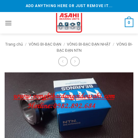
Bỏ
ADD ANYTHING HERE OR JUST REMOVE IT...
qua
nội
0
dung
Trang chủ
/
VÒNG BI-BẠC ĐẠN
/
VÒNG BI-BẠC ĐẠN NHẬT
/
VÒNG BI-
BẠC ĐẠN NTN