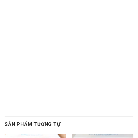
MĂNG
BẠC LÓT
BẠC LÓT
MĂNG
BẠC LÓT
XÔNG
NTN
H2356
XÔNG
H2356,
H2356
H2356,
NTN,
H2356,
NTN,
MĂNG
BẠC LÓT
BẠC LÓT
MĂNG
BẠC LÓT
XÔNG
NTN
H2358
XÔNG
H2358,
H2358
H2358,
NTN,
H2358,
NTN,
MĂNG
BẠC LÓT
BẠC LÓT
MĂNG
BẠC LÓT
XÔNG
NTN
H2360
XÔNG
H2360,
H2360
H2360,
NTN,
H2360,
NTN,
BẠC LÓT H2348
SẢN PHẨM TƯƠNG TỰ