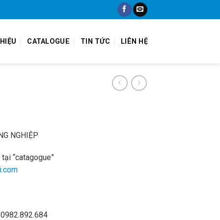
THIỆU
CATALOGUE
TIN TỨC
LIÊN HỆ
NG NGHIỆP
 tại “catagogue”
i.com
:
0982.892.684