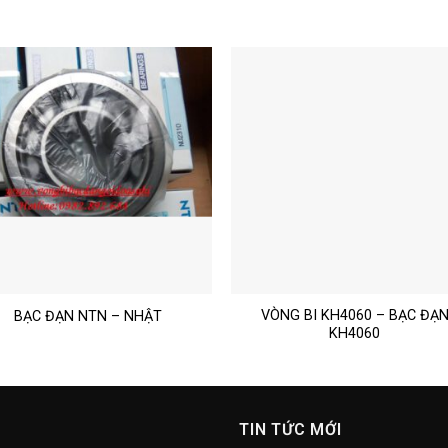
VÒNG BI KH4060 – BẠC ĐẠ
BẠC ĐẠN NTN – NHẬT
KH4060
TIN TỨC MỚI