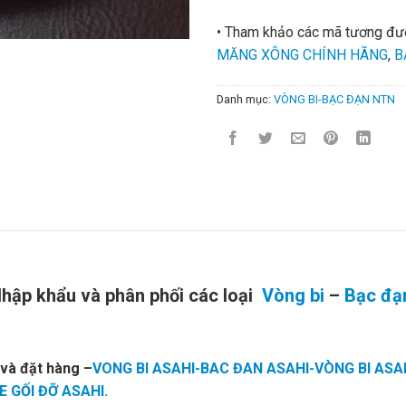
• Tham khảo các mã tương đ
MĂNG XÔNG CHÍNH HÃNG
,
B
Danh mục:
VÒNG BI-BẠC ĐẠN NTN
Nhập khẩu và phân phối các loại
Vòng bi
–
Bạc đạ
 và đặt hàng
–
VONG BI ASAHI-BAC ĐAN ASAHI-VÒNG BI ASA
 GỐI ĐỠ ASAHI.