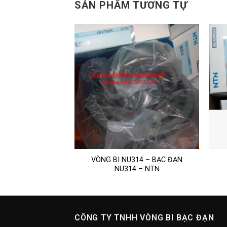
SẢN PHẨM TƯƠNG TỰ
– BẠC ĐẠN 32004-
VÒNG BI NU314 – BẠC ĐẠN
 NTN
NU314 – NTN
CÔNG TY TNHH VÒNG BI BẠC ĐẠN