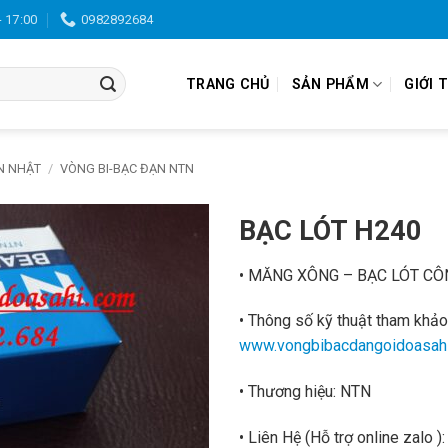
- 17:00
0982892684
TRANG CHỦ
SẢN PHẨM
GIỚI 
N NHẬT
/
VÒNG BI-BẠC ĐẠN NTN
BẠC LÓT H240
• MĂNG XÔNG – BẠC LÓT CÔ
• Thông số kỹ thuật tham khảo
www.vongbibacdangoidoasah
• Thương hiệu: NTN
• Liên Hệ
(Hỗ trợ online zalo )