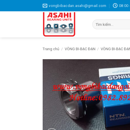
Bỏ
vongbibacdan.asahi@gmail.com
08:00 
qua
nội
Tìm
dung
kiếm:
Trang chủ
/
VÒNG BI-BẠC ĐẠN
/
VÒNG BI-BẠC ĐẠ