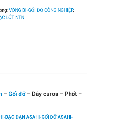
ương:
VÒNG BI-GỐI ĐỠ CÔNG NGHIỆP
,
ẠC LÓT NTN
n
–
Gối đỡ
– Dây curoa – Phốt –
HI-BẠC ĐẠN ASAHI-GỐI ĐỠ ASAHI-