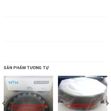
BẠC LÓT
BẠC LÓT
BẠC LÓT
XÔNG
XÔNG H258
NTN H258,
H258,
H258 NTN,
H258,
NTN,
MĂNG
MĂNG
BẠC LÓT
BẠC LÓT
BẠC LÓT
XÔNG
XÔNG H260
NTN H260,
H260,
H260 NTN,
H260,
NTN,
BẠC LÓT H260
SẢN PHẨM TƯƠNG TỰ