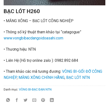
BẠC LÓT H260
• MĂNG XÔNG – BẠC LÓT CÔNG NGHIỆP
• Thông số kỹ thuật tham khảo tại “catagogue”
www.vongbibacdangoidoasahi.com
• Thương hiệu: NTN
• Liên Hệ
(Hỗ trợ online zalo ):
0982.892.684
• Tham khảo các mã tương đương:
VÒNG BI-GỐI ĐỠ CÔNG
NGHIỆP
,
MĂNG XÔNG CHÍNH HÃNG
,
BẠC LÓT NTN
Danh mục:
VÒNG BI-BẠC ĐẠN NTN