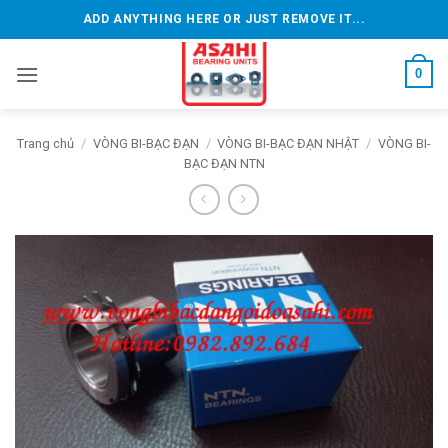
Bỏ
ADD ANYTHING HERE OR JUST REMOVE IT...
qua
nội
0
dung
Trang chủ
/
VÒNG BI-BẠC ĐẠN
/
VÒNG BI-BẠC ĐẠN NHẬT
/
VÒNG BI-
BẠC ĐẠN NTN