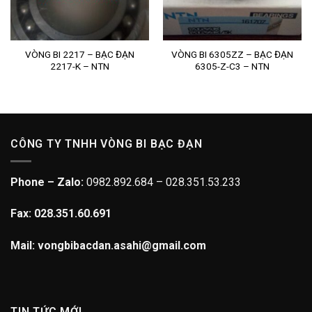
VÒNG BI 2217 – BẠC ĐẠN
VÒNG BI 6305ZZ – BẠC ĐẠN
2217-K – NTN
6305-Z-C3 – NTN
CÔNG TY TNHH VÒNG BI BẠC ĐẠN
Phone – Zalo:
0982.892.684 – 028.351.53.233
Fax: 028.351.60.691
Mail: vongbibacdan.asahi@gmail.com
TIN TỨC MỚI