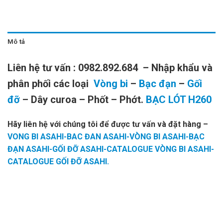
Mô tả
Liên hệ tư vấn : 0982.892.684 – Nhập khẩu và
phân phối các loại
Vòng bi
–
Bạc đạn
–
Gối
đỡ
– Dây curoa – Phốt – Phớt.
BẠC LÓT H260
Hãy liên hệ với chúng tôi để được tư vấn và đặt hàng
–
VONG BI ASAHI-BAC ĐAN ASAHI-VÒNG BI ASAHI-BẠC
ĐẠN ASAHI-GỐI ĐỠ ASAHI-CATALOGUE VÒNG BI ASAHI-
CATALOGUE GỐI ĐỠ ASAHI.
MĂNG
MĂNG
BẠC LÓT
BẠC LÓT
BẠC LÓT
XÔNG
XÔNG H230
NTN H230,
H230,
H230 NTN,
H230,
NTN,