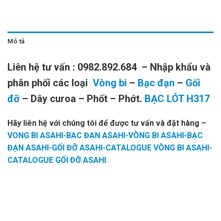
Mô tả
Liên hệ tư vấn : 0982.892.684 – Nhập khẩu và
phân phối các loại
Vòng bi
–
Bạc đạn
–
Gối
đỡ
– Dây curoa – Phốt – Phớt.
BẠC LÓT H317
Hãy liên hệ với chúng tôi để được tư vấn và đặt hàng
–
VONG BI ASAHI-BAC ĐAN ASAHI-VÒNG BI ASAHI-BẠC
ĐẠN ASAHI-GỐI ĐỠ ASAHI-CATALOGUE VÒNG BI ASAHI-
CATALOGUE GỐI ĐỠ ASAHI.
MĂNG
MĂNG
BẠC LÓT
BẠC LÓT
BẠC LÓT
XÔNG
XÔNG H309
NTN H309,
H309,
H309 NTN,
H309,
NTN,