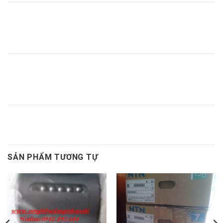
MĂNG
MĂNG
BẠC LÓT
BẠC LÓT
BẠC LÓT
XÔNG
XÔNG H324
NTN H324,
H324,
H324 NTN,
H324,
NTN,
MĂNG
MĂNG
BẠC LÓT
BẠC LÓT
BẠC LÓT
XÔNG
XÔNG H326
NTN H326,
H326,
H326 NTN,
H326,
NTN,
BẠC LÓT H317
SẢN PHẨM TƯƠNG TỰ