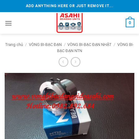
Bỏ
ADD ANYTHING HERE OR JUST REMOVE IT...
qua
nội
0
dung
Trang chủ
/
VÒNG BI-BẠC ĐẠN
/
VÒNG BI-BẠC ĐẠN NHẬT
/
VÒNG BI-
BẠC ĐẠN NTN