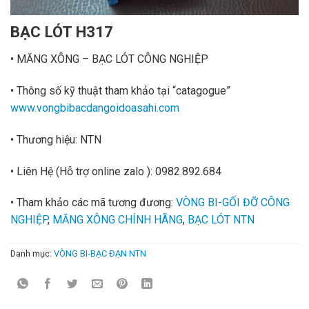
BẠC LÓT H317
• MĂNG XÔNG – BẠC LÓT CÔNG NGHIỆP
• Thông số kỹ thuật tham khảo tại “catagogue”
www.vongbibacdangoidoasahi.com
• Thương hiệu: NTN
• Liên Hệ
(Hỗ trợ online zalo ):
0982.892.684
• Tham khảo các mã tương đương:
VÒNG BI-GỐI ĐỠ CÔNG
NGHIỆP
,
MĂNG XÔNG CHÍNH HÃNG
,
BẠC LÓT NTN
Danh mục:
VÒNG BI-BẠC ĐẠN NTN