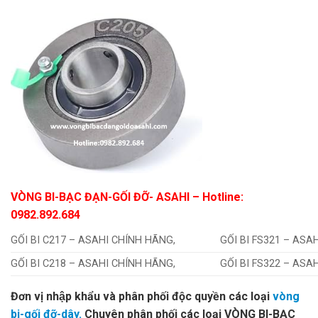
VÒNG BI-BẠC ĐẠN-GỐI ĐỠ- ASAHI
– Hotline:
0982.892.684
GỐI BI C217 – ASAHI CHÍNH HÃNG,
GỐI BI FS321 – ASA
GỐI BI C218 – ASAHI CHÍNH HÃNG,
GỐI BI FS322 – ASA
Đơn vị nhập khẩu và phân phối độc quyền các loại
vòng
bi-gối đỡ-dây.
Chuyên phân phối các loại VÒNG BI-BẠC