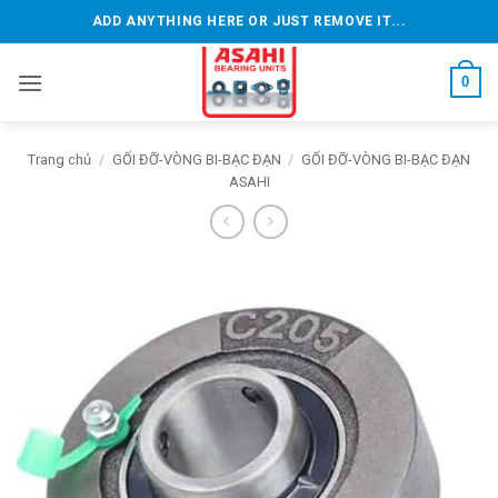
Bỏ
ADD ANYTHING HERE OR JUST REMOVE IT...
qua
nội
0
dung
Trang chủ
/
GỐI ĐỠ-VÒNG BI-BẠC ĐẠN
/
GỐI ĐỠ-VÒNG BI-BẠC ĐẠN
ASAHI