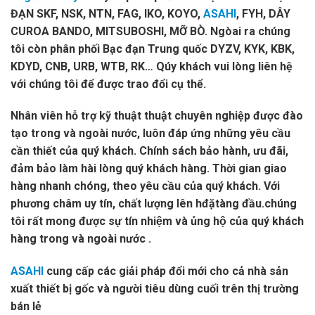
ĐẠN SKF, NSK, NTN, FAG, IKO, KOYO,
ASAHI
, FYH, DÂY
CUROA BANDO, MITSUBOSHI, MỠ BÒ. Ngòai ra chúng
tôi còn phân phối Bạc đạn Trung quốc DYZV, KYK, KBK,
KDYD, CNB, URB, WTB, RK… Qúy khách vui lòng liên hệ
với chúng tôi để được trao đổi cụ thể.
Nhân viên hỗ trợ kỹ thuật thuật chuyên nghiệp được đào
tạo trong và ngoài nước, luôn đáp ứng những yêu cầu
cần thiết của quý khách. Chính sách bảo hành, ưu đãi,
đảm bảo làm hài lòng quý khách hàng. Thời gian giao
hàng nhanh chóng, theo yêu cầu của quý khách. Với
phương châm uy tín, chất lượng lên hđặtàng đầu.chúng
tôi rất mong được sự tín nhiệm và ủng hộ của quý khách
hàng trong và ngoài nước .
ASAHI
cung cấp các giải pháp đổi mới cho cả nhà sản
xuất thiết bị gốc và người tiêu dùng cuối trên thị trường
bán lẻ