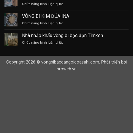
ở
Chức năng bình luận bị tắt
GỐI
ĐỠ
VÒNG BI KIM ĐŨA INA
Ổ
ở
Chức năng bình luận bị tắt
BI
VÒNG
INOX
BI
304
Nhà nhập khẩu vòng bi bạc đạn Timken
KIM
ở
Chức năng bình luận bị tắt
ĐŨA
Nhà
INA
nhập
khẩu
Copyright 2026 © vongbibacdangoidoasahi.com. Phát triển bởi
vòng
bi
proweb.vn
bạc
đạn
Timken