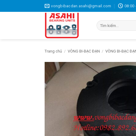
Bỏ
vongbibacdan.asahi@gmail.com
08:00 
qua
nội
Tìm
dung
kiếm:
Trang chủ
/
VÒNG BI-BẠC ĐẠN
/
VÒNG BI-BẠC ĐẠ