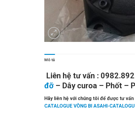
Mô tả
Liên hệ tư vấn : 0982.89
đỡ
– Dây curoa – Phốt – 
Hãy liên hệ với chúng tôi để được tư vấn
CATALOGUE VÒNG BI ASAHI-CATALOGUE
CUROA MITSUBOSHI. VÒNG BI,BẠC ĐẠN,Ổ
BELARUS,VÒNG BI GIÁ RẺ,VÒNG BI LỆC
BI NTN,VÒNG BI FAG. VÒNG BI NSK,VÒNG 