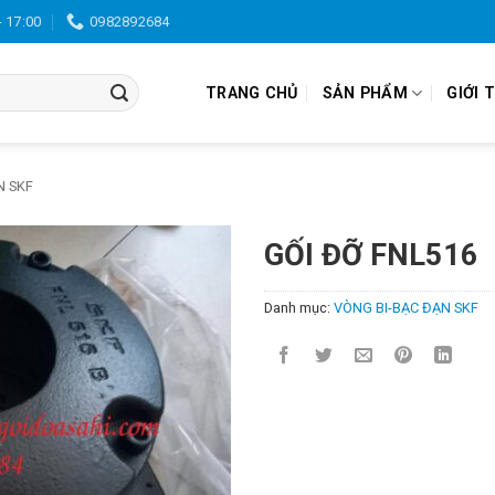
- 17:00
0982892684
TRANG CHỦ
SẢN PHẨM
GIỚI 
N SKF
GỐI ĐỠ FNL516
Danh mục:
VÒNG BI-BẠC ĐẠN SKF