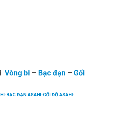
ại
Vòng bi
–
Bạc đạn
–
Gối
HI-BẠC ĐẠN ASAHI-GỐI ĐỠ ASAHI-
 CUROA BANDO,CATALOGUE DÂY
 BI ẤN ĐỘ. VÒNG BI LIÊN XÔ,VÒNG BI
ỆP,VÒNG BI KIM,VÒNG BI CÀ NA, VÒNG
 GIÁ RẺ. GỐI ĐỠ NTN,VÒNG BI XE,VÒNG