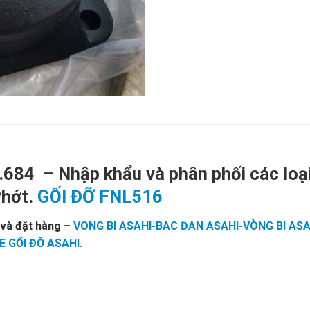
2.684 – Nhập khẩu và phân phối các lo
Phớt.
GỐI ĐỠ FNL516
 và đặt hàng
–
VONG BI ASAHI-BAC ĐAN ASAHI-VÒNG BI ASA
 GỐI ĐỠ ASAHI.
CATALOGUE DÂY CUROA,CATALOGUE DÂY
 BI,VÒNG BI TRUNG QUỐC,VÒNG BI NHẬT,VÒNG BI ĐỨC,VÒNG
H TÂM,VÒNG BI CHÍNH XÁC. VÒNG BI CHÀ,VÒNG BI CÔNG NGHI
BI KOYO,VÒNG BI NACHI,GỐI ĐỠ,GỐI ĐỠ TRUNG QUỐC,GỐI ĐỠ