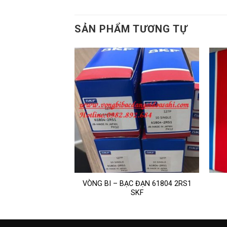
SẢN PHẨM TƯƠNG TỰ
VÒNG BI – BẠC ĐẠN 61804 2RS1
N 625 2Z
SKF