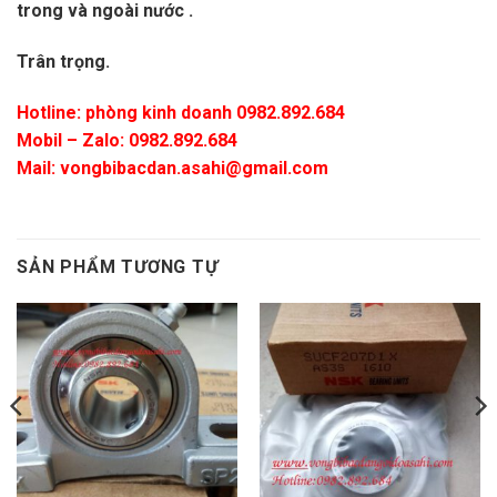
trong và ngoài nước .
Trân trọng.
Hotline: phòng kinh doanh 0982.892.684
Mobil – Zalo:
0982.892.684
Mail:
vongbibacdan.asahi@gmail.com
SẢN PHẨM TƯƠNG TỰ