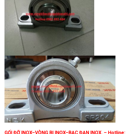
GỐI ĐỠ INOX
–
VÒNG BI INOX
–
BẠC ĐẠN INOX.
– Hotline: