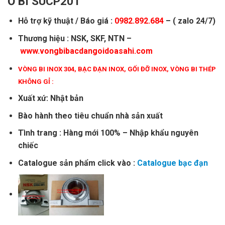
Ổ BI SUCP201
Hỗ trợ kỹ thuật / Báo giá :
0982.892.684
– ( zalo 24/7)
Thương hiệu : NSK, SKF, NTN –
www.vongbibacdangoidoasahi.com
VÒNG BI INOX 304
,
BẠC ĐẠN INOX
,
GỐI ĐỠ INOX
,
VÒNG BI THÉP
KHÔNG GỈ
:
Xuất xứ: Nhật bản
Bào hành theo tiêu chuẩn nhà sản xuất
Tình trang : Hàng mới 100% – Nhập khẩu nguyên
chiếc
Catalogue sản phẩm click vào :
Catalogue bạc đạn