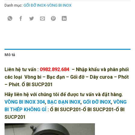
Danh mục:
GỐI ĐỠ INOX-VÒNG BI INOX
Mô tả
Liên hệ tư vấn :
0982.892.684
– Nhập khẩu và phân phối
các loại
Vòng bi
–
Bạc đạn
–
Gối đỡ
–
Dây curoa
–
Phốt
– Phớt
. Ổ BI SUCP201
Hãy liên hệ với chúng tôi để được tư vấn và đặt hàng.
VÒNG BI INOX 304
,
BẠC ĐẠN INOX
,
GỐI ĐỠ INOX
,
VÒNG
BI THÉP KHÔNG GỈ
: Ổ BI SUCP201-Ổ BI SUCP201-Ổ BI
SUCP201