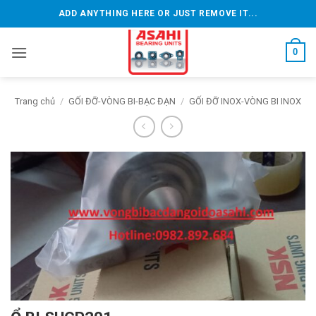
Bỏ
ADD ANYTHING HERE OR JUST REMOVE IT...
qua
nội
0
dung
Trang chủ
/
GỐI ĐỠ-VÒNG BI-BẠC ĐẠN
/
GỐI ĐỠ INOX-VÒNG BI INOX