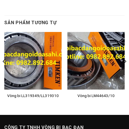
SẢN PHẨM TƯƠNG TỰ
Vòng bi LL319349/LL319310
Vòng bi LM44643/10
CÔNG TY TNHH VÒNG BI BẠC ĐẠN