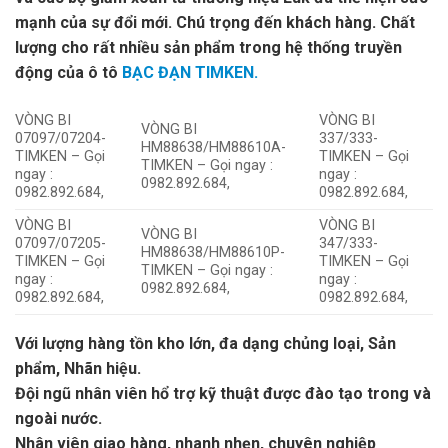
mạnh của sự đổi mới. Chú trọng đến khách hàng. Chất
lượng cho rất nhiều sản phẩm trong hệ thống truyền
động của ô tô
BẠC ĐẠN TIMKEN.
VÒNG BI
VÒNG BI
VÒNG BI
07097/07204-
337/333-
HM88638/HM88610A-
TIMKEN – Gọi
TIMKEN – Gọi
TIMKEN – Gọi ngay :
ngay :
ngay :
0982.892.684,
0982.892.684,
0982.892.684,
VÒNG BI
VÒNG BI
VÒNG BI
07097/07205-
347/333-
HM88638/HM88610P-
TIMKEN – Gọi
TIMKEN – Gọi
TIMKEN – Gọi ngay :
ngay :
ngay :
0982.892.684,
0982.892.684,
0982.892.684,
Với lượng hàng tồn kho lớn, đa dạng chủng loại, Sản
phẩm, Nhãn hiệu.
Đội ngũ nhân viên hổ trợ kỹ thuật được đào tạo trong và
ngoài nước.
Nhân viên giao hàng, nhanh nhẹn, chuyên nghiệp