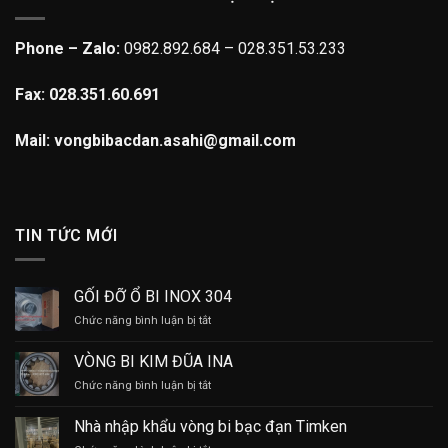
Phone – Zalo:
0982.892.684 – 028.351.53.233
Fax: 028.351.60.691
Mail: vongbibacdan.asahi@gmail.com
TIN TỨC MỚI
GỐI ĐỠ Ổ BI INOX 304
ở
Chức năng bình luận bị tắt
GỐI
ĐỠ
VÒNG BI KIM ĐŨA INA
Ổ
ở
Chức năng bình luận bị tắt
BI
VÒNG
INOX
BI
304
Nhà nhập khẩu vòng bi bạc đạn Timken
KIM