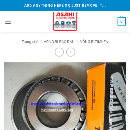
Bỏ
ADD ANYTHING HERE OR JUST REMOVE IT...
qua
nội
0
dung
Trang chủ
/
VÒNG BI-BẠC ĐẠN
/
VÒNG BI TIMKEN