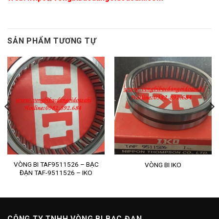
SẢN PHẨM TƯƠNG TỰ
VÒNG BI TAF9511526 – BẠC
VÒNG BI IKO
ĐẠN TAF-9511526 – IKO
CÔNG TY TNHH VÒNG BI BẠC ĐẠN