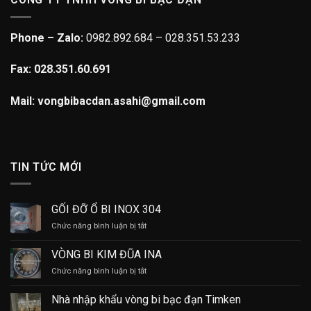
Phone – Zalo:
0982.892.684 – 028.351.53.233
Fax: 028.351.60.691
Mail: vongbibacdan.asahi@gmail.com
TIN TỨC MỚI
GỐI ĐỠ Ổ BI INOX 304
ở
Chức năng bình luận bị tắt
GỐI
ĐỠ
VÒNG BI KIM ĐŨA INA
Ổ
ở
Chức năng bình luận bị tắt
BI
VÒNG
INOX
BI
304
Nhà nhập khẩu vòng bi bạc đạn Timken
KIM