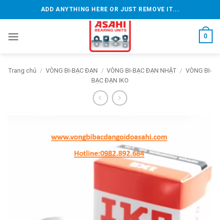
Bỏ
ADD ANYTHING HERE OR JUST REMOVE IT...
qua
nội
0
dung
Trang chủ
/
VÒNG BI-BẠC ĐẠN
/
VÒNG BI-BẠC ĐẠN NHẬT
/
VÒNG BI-
BẠC ĐẠN IKO