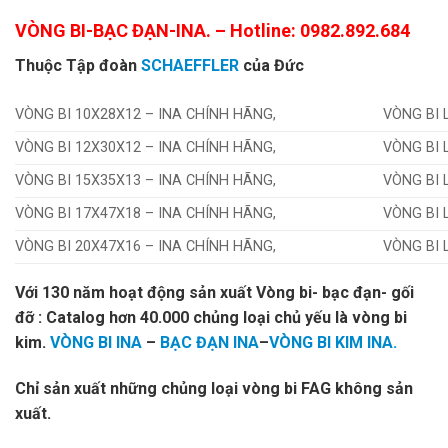
VÒNG BI-BẠC ĐẠN-INA.
– Hotline: 0982.892.684
Thuộc Tập đoàn
SCHAEFFLER
của Đức
VÒNG BI 10X28X12 – INA CHÍNH HÃNG,
VÒNG BI 
VÒNG BI 12X30X12 – INA CHÍNH HÃNG,
VÒNG BI 
VÒNG BI 15X35X13 – INA CHÍNH HÃNG,
VÒNG BI 
VÒNG BI 17X47X18 – INA CHÍNH HÃNG,
VÒNG BI 
VÒNG BI 20X47X16 – INA CHÍNH HÃNG,
VÒNG BI 
Với 130 năm hoạt động sản xuất Vòng bi- bạc đạn- gối
đỡ : Catalog hơn 40.000 chủng loại chủ yếu là vòng bi
kim.
VÒNG BI INA
–
BẠC ĐẠN INA
–
VÒNG BI KIM INA.
Chỉ sản xuất những chủng loại vòng bi FAG không sản
xuất.