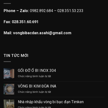
Phone – Zalo:
0982.892.684 – 028.351.53.233
Fax: 028.351.60.691
Mail: vongbibacdan.asahi@gmail.com
TIN TỨC MỚI
GỐI ĐỠ Ổ BI INOX 304
ở
Chức năng bình luận bị tắt
GỐI
ĐỠ
VÒNG BI KIM ĐŨA INA
Ổ
ở
Chức năng bình luận bị tắt
BI
VÒNG
INOX
BI
304
Nhà nhập khẩu vòng bi bạc đạn Timken
KIM
ở
Chức năng bình luận bị tắt