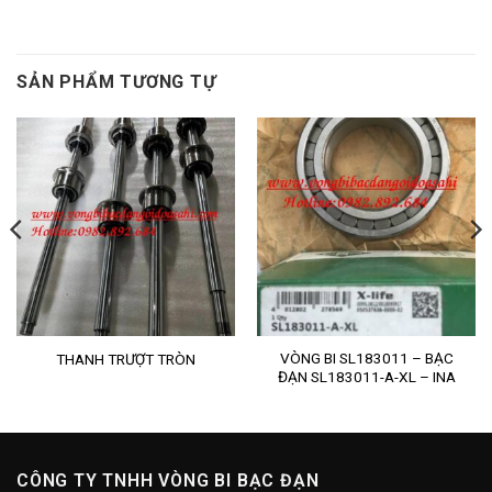
SẢN PHẨM TƯƠNG TỰ
VÒNG BI SL183011 – BẠC
THANH TRƯỢT TRÒN
ĐẠN SL183011-A-XL – INA
CÔNG TY TNHH VÒNG BI BẠC ĐẠN