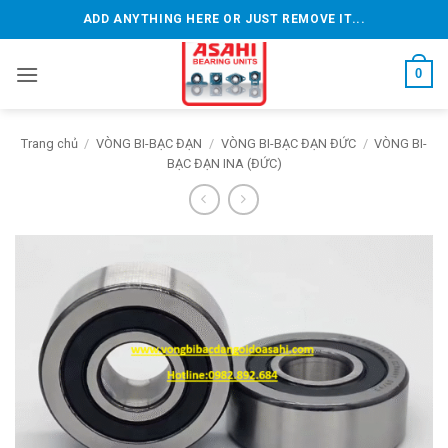
Bỏ
ADD ANYTHING HERE OR JUST REMOVE IT...
qua
nội
0
dung
Trang chủ
/
VÒNG BI-BẠC ĐẠN
/
VÒNG BI-BẠC ĐẠN ĐỨC
/
VÒNG BI-
BẠC ĐẠN INA (ĐỨC)