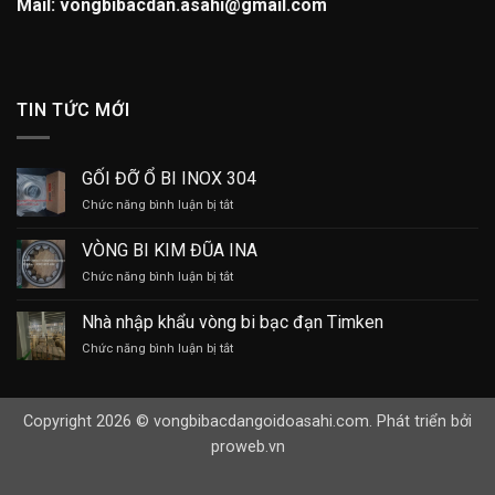
Mail: vongbibacdan.asahi@gmail.com
TIN TỨC MỚI
GỐI ĐỠ Ổ BI INOX 304
ở
Chức năng bình luận bị tắt
GỐI
ĐỠ
VÒNG BI KIM ĐŨA INA
Ổ
ở
Chức năng bình luận bị tắt
BI
VÒNG
INOX
BI
304
Nhà nhập khẩu vòng bi bạc đạn Timken
KIM
ở
Chức năng bình luận bị tắt
ĐŨA
Nhà
INA
nhập
khẩu
Copyright 2026 © vongbibacdangoidoasahi.com. Phát triển bởi
vòng
bi
proweb.vn
bạc
đạn