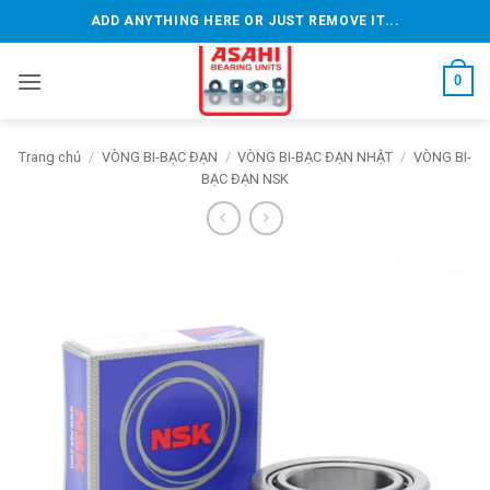
Bỏ
ADD ANYTHING HERE OR JUST REMOVE IT...
qua
nội
0
dung
Trang chủ
/
VÒNG BI-BẠC ĐẠN
/
VÒNG BI-BẠC ĐẠN NHẬT
/
VÒNG BI-
BẠC ĐẠN NSK