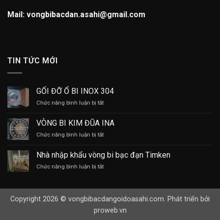
Mail: vongbibacdan.asahi@gmail.com
TIN TỨC MỚI
GỐI ĐỠ Ổ BI INOX 304
ở
Chức năng bình luận bị tắt
GỐI
ĐỠ
VÒNG BI KIM ĐŨA INA
Ổ
ở
Chức năng bình luận bị tắt
BI
VÒNG
INOX
BI
304
Nhà nhập khẩu vòng bi bạc đạn Timken
KIM
ở
Chức năng bình luận bị tắt
ĐŨA
Nhà
INA
nhập
khẩu
Copyright 2026 © vongbibacdangoidoasahi.com. Phát triển bởi
vòng
bi
proweb.vn
bạc