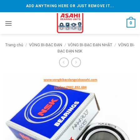
Bỏ
ADD ANYTHING HERE OR JUST REMOVE IT...
qua
nội
0
dung
Trang chủ
/
VÒNG BI-BẠC ĐẠN
/
VÒNG BI-BẠC ĐẠN NHẬT
/
VÒNG BI-
BẠC ĐẠN NSK