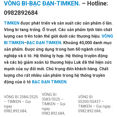
VÒNG BI-BẠC ĐẠN-TIMKEN.
– Hotline:
0982892684
TIMKEN
được phát triển và sản xuất các sản phẩm ổ lăn.
Vòng bi tang trống. Ổ trượt. Các sản phẩm tịnh tiến chất
lượng cao trên toàn thế giới dưới các thương hiệu.
VÒNG
BI TIMKEN
–
BẠC ĐẠN TIMKEN
. Khoảng 40,000 danh mục
sản phẩm. Được ứng dụng trong hơn 60 ngành công
nghiệp và ô tô. Hệ thống ly hợp. Hệ thống truyền động
và các bộ giảm xoắn từ thương hiệu Luk đã thể hiện sức
mạnh của sự đổi mới. Chú trọng đến khách hàng. Chất
lượng cho rất nhiều sản phẩm trong hệ thống truyền
động của ô tô
BẠC ĐẠN TIMKEN.
VÒNG BI
VÒNG BI 2584/2525
VÒNG BI
3583/3525 –
– TIMKEN – Gọi
55200/55437 –
TIMKEN – Gọi
ngay :
TIMKEN – Gọi ngay :
ngay :
0982.892.684,
0982.892.684,
0982.892.684,