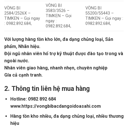
VÒNG BI
VÒNG BI
VÒNG BI
3583/3526 –
2584/2526X –
55200/55443 –
TIMKEN – Gọi
TIMKEN – Gọi ngay
TIMKEN – Gọi ngay :
ngay :
: 0982.892.684,
0982.892.684,
0982.892.684,
Với lượng hàng tồn kho lớn, đa dạng chủng loại, Sản
phẩm, Nhãn hiệu.
Đội ngũ nhân viên hổ trợ kỹ thuật được đào tạo trong và
ngoài nước.
Nhân viên giao hàng, nhanh nhẹn, chuyên nghiệp
Gía cả cạnh tranh.
2.
Thông tin liên hệ mua hàng
Hotline: 0982 892 684
www.https://vongbibacdangoidoasahi.com
Hàng tồn kho nhiều, đa dạng chủng loại, nhiều thương
hiệu