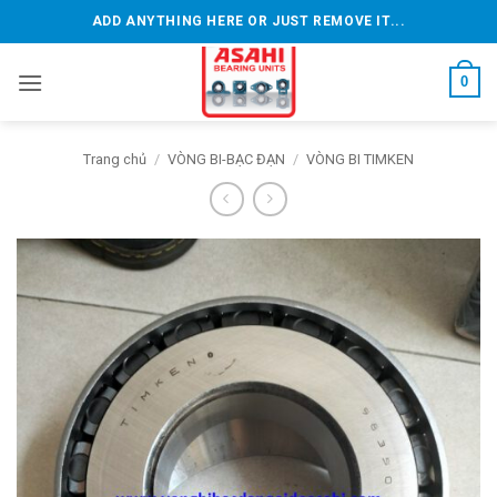
Bỏ
ADD ANYTHING HERE OR JUST REMOVE IT...
qua
nội
0
dung
Trang chủ
/
VÒNG BI-BẠC ĐẠN
/
VÒNG BI TIMKEN