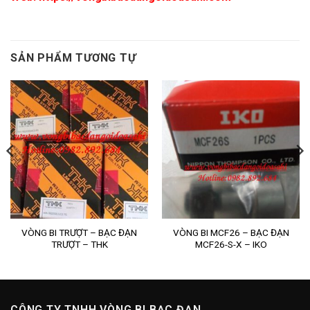
SẢN PHẨM TƯƠNG TỰ
VÒNG BI TRƯỢT – BẠC ĐẠN
VÒNG BI MCF26 – BẠC ĐẠN
TRƯỢT – THK
MCF26-S-X – IKO
CÔNG TY TNHH VÒNG BI BẠC ĐẠN