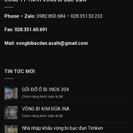
Phone – Zalo:
0982.892.684 – 028.351.53.233
Fax: 028.351.60.691
Mail: vongbibacdan.asahi@gmail.com
TIN TỨC MỚI
GỐI ĐỠ Ổ BI INOX 304
ở
Chức năng bình luận bị tắt
GỐI
ĐỠ
VÒNG BI KIM ĐŨA INA
Ổ
ở
Chức năng bình luận bị tắt
BI
VÒNG
INOX
BI
304
Nhà nhập khẩu vòng bi bạc đạn Timken
KIM