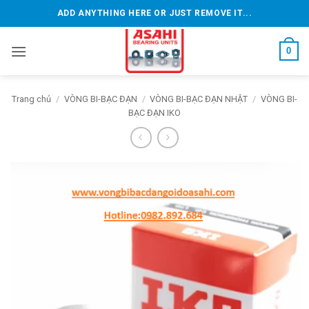
Bỏ
ADD ANYTHING HERE OR JUST REMOVE IT...
qua
nội
0
dung
Trang chủ
/
VÒNG BI-BẠC ĐẠN
/
VÒNG BI-BẠC ĐẠN NHẬT
/
VÒNG BI-
BẠC ĐẠN IKO