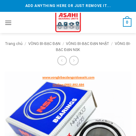
Bỏ
ADD ANYTHING HERE OR JUST REMOVE IT...
qua
nội
0
dung
Trang chủ
/
VÒNG BI-BẠC ĐẠN
/
VÒNG BI-BẠC ĐẠN NHẬT
/
VÒNG BI-
BẠC ĐẠN NSK