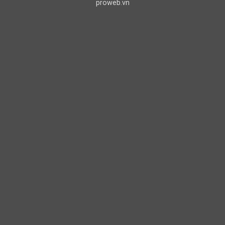
bi
proweb.vn
bạc
đạn
Timken