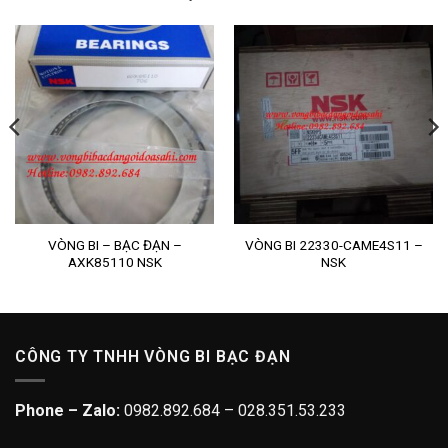
VÒNG BI – BẠC ĐẠN –
VÒNG BI 22330-CAME4S11 –
AXK85110 NSK
NSK
CÔNG TY TNHH VÒNG BI BẠC ĐẠN
Phone – Zalo:
0982.892.684 – 028.351.53.233