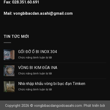
Fax: 028.351.60.691
Mail: vongbibacdan.asahi@gmail.com
TIN TỨC MỚI
GỐI ĐỠ Ổ BI INOX 304
ở
Chức năng bình luận bị tắt
GỐI
ĐỠ
VÒNG BI KIM ĐŨA INA
Ổ
ở
Chức năng bình luận bị tắt
BI
VÒNG
INOX
BI
304
Nhà nhập khẩu vòng bi bạc đạn Timken
KIM
ở
Chức năng bình luận bị tắt
ĐŨA
Nhà
INA
nhập
khẩu
Copyright 2026 © vongbibacdangoidoasahi.com. Phát triển bởi
vòng