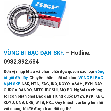
VÒNG BI-BẠC ĐẠN-SKF.
– Hotline:
0982.892.684
Đơn vị nhập khẩu và phân phối độc quyền các loại
vòng
bi-gối đỡ-dây.
Chuyên phân phối các loại
VÒNG BI-BẠC
ĐẠN SKF
, NSK, NTN, FAG, IKO, KOYO, ASAHI, FYH, DÂY
CUROA BANDO, MITSUBOSHI, MỠ BÒ. Ngòai ra chúng
tôi còn phân phối Bạc đạn Trung quốc DYZV, KYK, KBK,
KDYD, CNB, URB, WTB, RK… Qúy khách vui lòng liên hệ
với chúng tôi để được trao đổi cụ thể.