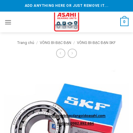
Bỏ
ADD ANYTHING HERE OR JUST REMOVE IT...
qua
nội
0
dung
Trang chủ
/
VÒNG BI-BẠC ĐẠN
/
VÒNG BI-BẠC ĐẠN SKF