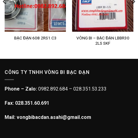
VÒNG BI – BẠC ĐẠN LBBR30
BẠC ĐẠN 608 2RS1.C3
2LS SKF
CÔNG TY TNHH VÒNG BI BẠC ĐẠN
Phone – Zalo:
0982.892.684 – 028.351.53.233
Fax: 028.351.60.691
Mail: vongbibacdan.asahi@gmail.com