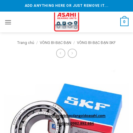
Bỏ
ADD ANYTHING HERE OR JUST REMOVE IT...
qua
nội
0
dung
Trang chủ
/
VÒNG BI-BẠC ĐẠN
/
VÒNG BI-BẠC ĐẠN SKF