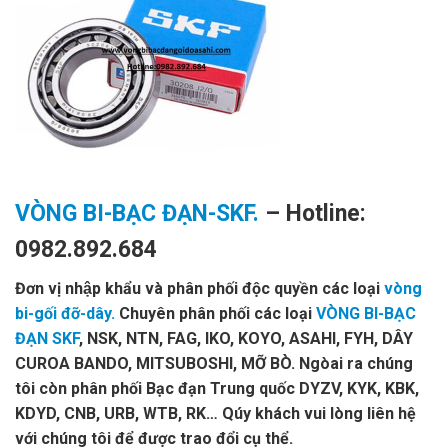
VÒNG BI-BẠC ĐẠN-SKF.
– Hotline:
0982.892.684
Đơn vị nhập khẩu và phân phối độc quyền các loại
vòng
bi-gối đỡ-dây.
Chuyên phân phối các loại
VÒNG BI-BẠC
ĐẠN SKF
, NSK, NTN, FAG, IKO, KOYO, ASAHI, FYH, DÂY
CUROA BANDO, MITSUBOSHI, MỠ BÒ. Ngòai ra chúng
tôi còn phân phối Bạc đạn Trung quốc DYZV, KYK, KBK,
KDYD, CNB, URB, WTB, RK… Qúy khách vui lòng liên hệ
với chúng tôi để được trao đổi cụ thể.