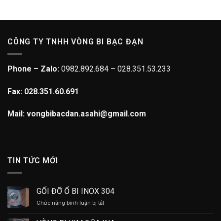
CÔNG TY TNHH VÒNG BI BẠC ĐẠN
Phone – Zalo:
0982.892.684 – 028.351.53.233
Fax: 028.351.60.691
Mail: vongbibacdan.asahi@gmail.com
TIN TỨC MỚI
GỐI ĐỠ Ổ BI INOX 304
ở
Chức năng bình luận bị tắt
GỐI
ĐỠ