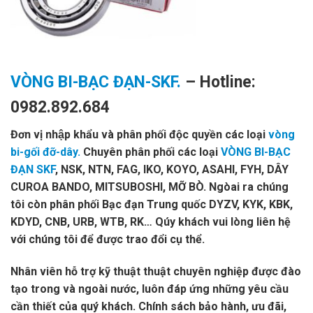
VÒNG BI-BẠC ĐẠN-SKF.
– Hotline:
0982.892.684
Đơn vị nhập khẩu và phân phối độc quyền các loại
vòng
bi-gối đỡ-dây.
Chuyên phân phối các loại
VÒNG BI-BẠC
ĐẠN SKF
, NSK, NTN, FAG, IKO, KOYO, ASAHI, FYH, DÂY
CUROA BANDO, MITSUBOSHI, MỠ BÒ. Ngòai ra chúng
tôi còn phân phối Bạc đạn Trung quốc DYZV, KYK, KBK,
KDYD, CNB, URB, WTB, RK… Qúy khách vui lòng liên hệ
với chúng tôi để được trao đổi cụ thể.
Nhân viên hỗ trợ kỹ thuật thuật chuyên nghiệp được đào
tạo trong và ngoài nước, luôn đáp ứng những yêu cầu
cần thiết của quý khách. Chính sách bảo hành, ưu đãi,