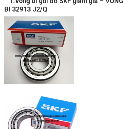
1.Vòng bi gối đỡ SKF giảm giá – VÒNG
BI 32913 J2/Q