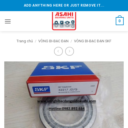
Bỏ
ADD ANYTHING HERE OR JUST REMOVE IT...
qua
nội
0
dung
Trang chủ
/
VÒNG BI-BẠC ĐẠN
/
VÒNG BI-BẠC ĐẠN SKF