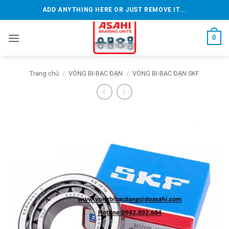
Bỏ
ADD ANYTHING HERE OR JUST REMOVE IT...
qua
nội
0
dung
Trang chủ
/
VÒNG BI-BẠC ĐẠN
/
VÒNG BI-BẠC ĐẠN SKF