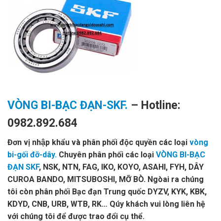
VÒNG BI-BẠC ĐẠN-SKF.
– Hotline:
0982.892.684
Đơn vị nhập khẩu và phân phối độc quyền các loại
vòng
bi-gối đỡ-dây.
Chuyên phân phối các loại
VÒNG BI-BẠC
ĐẠN SKF
, NSK, NTN, FAG, IKO, KOYO, ASAHI, FYH, DÂY
CUROA BANDO, MITSUBOSHI, MỠ BÒ. Ngòai ra chúng
tôi còn phân phối Bạc đạn Trung quốc DYZV, KYK, KBK,
KDYD, CNB, URB, WTB, RK… Qúy khách vui lòng liên hệ
với chúng tôi để được trao đổi cụ thể.