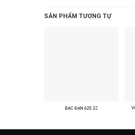
SẢN PHẨM TƯƠNG TỰ
V
BẠC ĐẠN 6203
BẠC ĐẠN 625 2Z