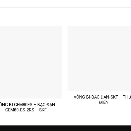
VÒNG BI-BẠC ĐẠN-SKF – TH
ĐIỂN
ÒNG BI GEM80ES – BẠC ĐẠN
GEM80-ES-2RS – SKF