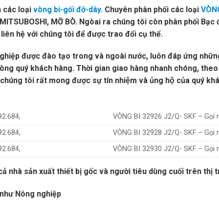
các loại
vòng bi-gối đỡ-dây.
Chuyên phân phối các loại
VÒNG
ITSUBOSHI, MỠ BÒ. Ngòai ra chúng tôi còn phân phối Bạc 
iên hệ với chúng tôi để được trao đổi cụ thể.
nghiệp được đào tạo trong và ngoài nước, luôn đáp ứng những
lòng quý khách hàng. Thời gian giao hàng nhanh chóng, theo
ng tôi rất mong được sự tín nhiệm và ủng hộ của quý kha
92.684,
VÒNG BI 32926 J2/Q- SKF – Gọi n
92.684,
VÒNG BI 32928 J2/Q- SKF – Gọi n
92.684,
VÒNG BI 32930 J2/Q- SKF – Gọi n
ả nhà sản xuất thiết bị gốc và người tiêu dùng cuối trên thị 
m như Nông nghiệp