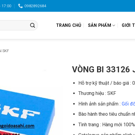
- 17:00
0982892684
TRANG CHỦ
SẢN PHẨM
GIỚI 
N SKF
VÒNG BI 33126 
Hỗ trợ kỹ thuật / báo giá :
Thương hiệu : SKF
Hình ảnh sản phẩm :
Gối đ
Bào hành theo tiêu chuẩn n
Tình trang : Hàng mới 100