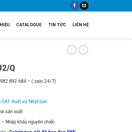
THIỆU
CATALOGUE
TIN TỨC
LIÊN HỆ
J2/Q
 0982 892 684 – ( zalo 24/7)
ỡ
SKF Xuất xứ Nhật bản
hà sản xuất
% – Nhập khẩu nguyên chiếc