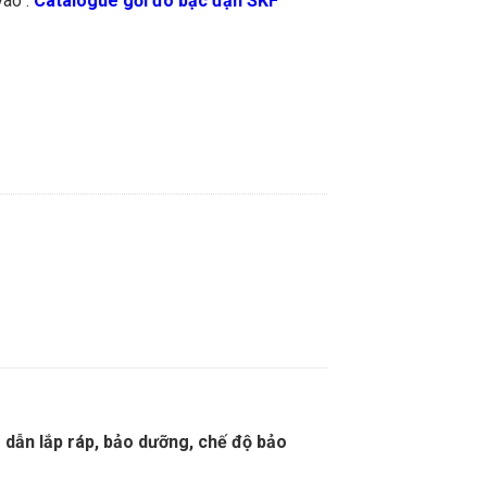
vào :
Catalogue gối đõ bạc đạn SKF
 dẫn lắp ráp, bảo dưỡng, chế độ bảo