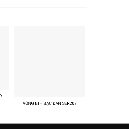
ỤY
VÒNG BI – BẠC ĐẠN SER207