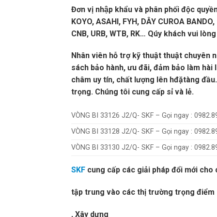
Đơn vị nhập khẩu và phân phối độc quyền 
KOYO, ASAHI, FYH, DÂY CUROA BANDO, M
CNB, URB, WTB, RK… Qúy khách vui lòng l
Nhân viên hỗ trợ kỹ thuật thuật chuyên 
sách bảo hành, ưu đãi, đảm bảo làm hài 
châm uy tín, chất lượng lên hđặtàng đầu.chú
trọng. Chúng tôi cung cấp sỉ và lẻ.
VÒNG BI 33126 J2/Q- SKF – Gọi ngay : 0982.8
VÒNG BI 33128 J2/Q- SKF – Gọi ngay : 0982.8
VÒNG BI 33130 J2/Q- SKF – Gọi ngay : 0982.8
SKF
cung cấp các giải pháp đổi mới cho c
tập trung vào các thị trường trọng điể
, Xây dựng