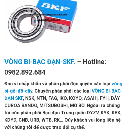
VÒNG BI-BẠC ĐẠN-SKF.
– Hotline:
0982.892.684
Đơn vị nhập khẩu và phân phối độc quyền các loại
vòng
bi-gối đỡ-dây.
Chuyên phân phối các loại
VÒNG BI-BẠC
ĐẠN SKF
, NSK, NTN, FAG, IKO, KOYO, ASAHI, FYH, DÂY
CUROA BANDO, MITSUBOSHI, MỠ BÒ. Ngòai ra chúng
tôi còn phân phối Bạc đạn Trung quốc DYZV, KYK, KBK,
KDYD, CNB, URB, WTB, RK… Qúy khách vui lòng liên hệ
với chúng tôi để được trao đổi cụ thể.