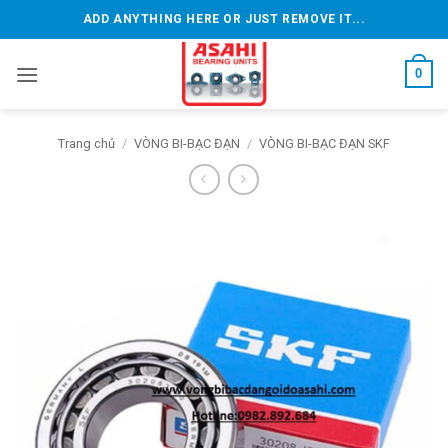
Bỏ
ADD ANYTHING HERE OR JUST REMOVE IT...
qua
nội
0
dung
Trang chủ
/
VÒNG BI-BẠC ĐẠN
/
VÒNG BI-BẠC ĐẠN SKF