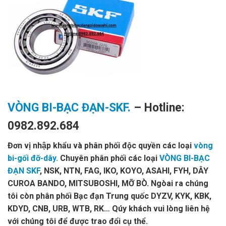
VÒNG BI-BẠC ĐẠN-SKF.
– Hotline:
0982.892.684
Đơn vị nhập khẩu và phân phối độc quyền các loại
vòng
bi-gối đỡ-dây.
Chuyên phân phối các loại
VÒNG BI-BẠC
ĐẠN SKF
, NSK, NTN, FAG, IKO, KOYO, ASAHI, FYH, DÂY
CUROA BANDO, MITSUBOSHI, MỠ BÒ. Ngòai ra chúng
tôi còn phân phối Bạc đạn Trung quốc DYZV, KYK, KBK,
KDYD, CNB, URB, WTB, RK… Qúy khách vui lòng liên hệ
với chúng tôi để được trao đổi cụ thể.