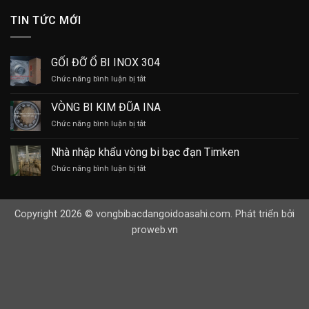
TIN TỨC MỚI
GỐI ĐỠ Ổ BI INOX 304
ở
Chức năng bình luận bị tắt
GỐI
ĐỠ
VÒNG BI KIM ĐŨA INA
Ổ
ở
Chức năng bình luận bị tắt
BI
VÒNG
INOX
BI
304
Nhà nhập khẩu vòng bi bạc đạn Timken
KIM
ở
Chức năng bình luận bị tắt
ĐŨA
Nhà
INA
nhập
khẩu
Copyright 2026 © vongbibacdangoidoasahi.com. Phát triển bởi
vòng
bi
proweb.vn
bạc
đạn
Timken