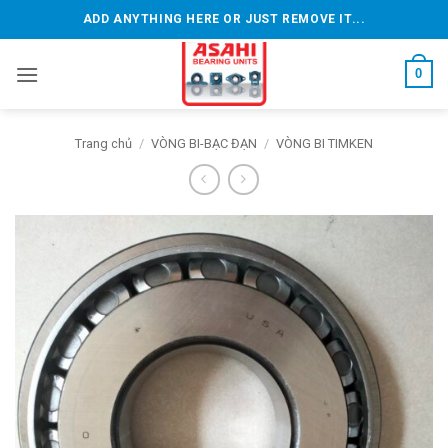
Bỏ
ADD ANYTHING HERE OR JUST REMOVE IT...
qua
nội
0
dung
Trang chủ
/
VÒNG BI-BẠC ĐẠN
/
VÒNG BI TIMKEN