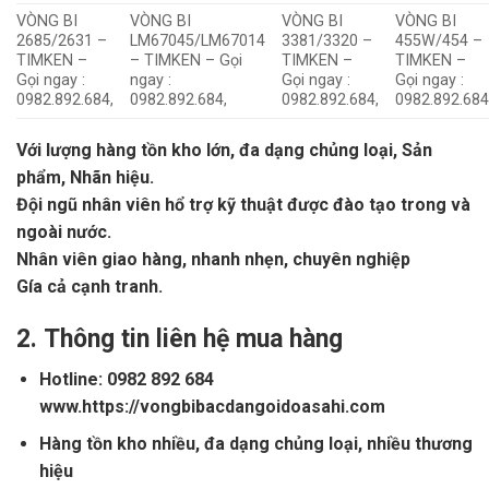
VÒNG BI
VÒNG BI
VÒNG BI
VÒNG BI
2685/2631 –
LM67045/LM67014
3381/3320 –
455W/454 –
TIMKEN –
– TIMKEN – Gọi
TIMKEN –
TIMKEN –
Gọi ngay :
ngay :
Gọi ngay :
Gọi ngay :
0982.892.684,
0982.892.684,
0982.892.684,
0982.892.684
Với lượng hàng tồn kho lớn, đa dạng chủng loại, Sản
phẩm, Nhãn hiệu.
Đội ngũ nhân viên hổ trợ kỹ thuật được đào tạo trong và
ngoài nước.
Nhân viên giao hàng, nhanh nhẹn, chuyên nghiệp
Gía cả cạnh tranh.
2.
Thông tin liên hệ mua hàng
Hotline: 0982 892 684
www.https://vongbibacdangoidoasahi.com
Hàng tồn kho nhiều, đa dạng chủng loại, nhiều thương
hiệu