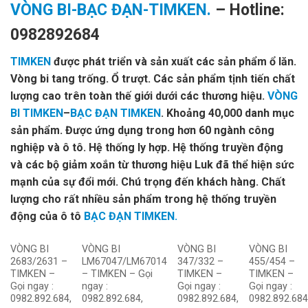
VÒNG BI-BẠC ĐẠN-TIMKEN.
– Hotline:
0982892684
TIMKEN
được phát triển và sản xuất các sản phẩm ổ lăn.
Vòng bi tang trống. Ổ trượt. Các sản phẩm tịnh tiến chất
lượng cao trên toàn thế giới dưới các thương hiệu.
VÒNG
BI TIMKEN
–
BẠC ĐẠN TIMKEN
. Khoảng 40,000 danh mục
sản phẩm. Được ứng dụng trong hơn 60 ngành công
nghiệp và ô tô. Hệ thống ly hợp. Hệ thống truyền động
và các bộ giảm xoắn từ thương hiệu Luk đã thể hiện sức
mạnh của sự đổi mới. Chú trọng đến khách hàng. Chất
lượng cho rất nhiều sản phẩm trong hệ thống truyền
động của ô tô
BẠC ĐẠN TIMKEN.
VÒNG BI
VÒNG BI
VÒNG BI
VÒNG BI
2683/2631 –
LM67047/LM67014
347/332 –
455/454 –
TIMKEN –
– TIMKEN – Gọi
TIMKEN –
TIMKEN –
Gọi ngay :
ngay :
Gọi ngay :
Gọi ngay :
0982.892.684,
0982.892.684,
0982.892.684,
0982.892.684