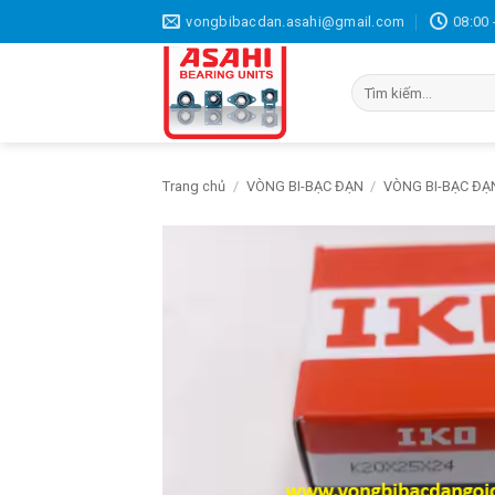
Bỏ
vongbibacdan.asahi@gmail.com
08:00 
qua
nội
Tìm
dung
kiếm:
Trang chủ
/
VÒNG BI-BẠC ĐẠN
/
VÒNG BI-BẠC ĐẠ