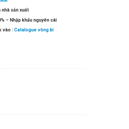
CAM
 nhà sản xuất
00% – Nhập khẩu nguyên cái
k vào :
Catalogue vòng bi