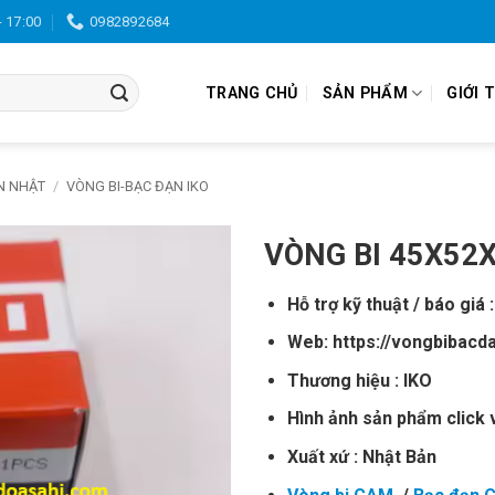
- 17:00
0982892684
TRANG CHỦ
SẢN PHẨM
GIỚI 
N NHẬT
/
VÒNG BI-BẠC ĐẠN IKO
VÒNG BI 45X52
Hỗ trợ kỹ thuật / báo giá 
Web: https://vongbibacd
Thương hiệu : IKO
Hình ảnh sản phẩm click 
Xuất xứ : Nhật Bản