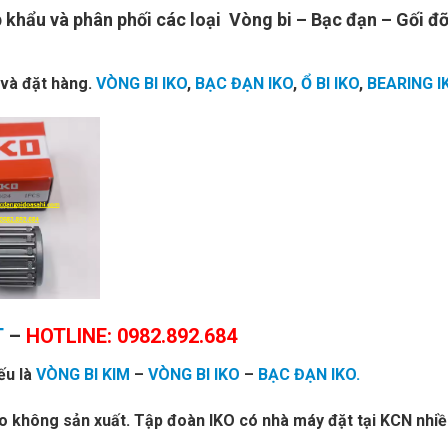
khẩu và phân phối các loại Vòng bi – Bạc đạn – Gối đỡ
 và đặt hàng.
VÒNG BI IKO
,
BẠC ĐẠN IKO
,
Ổ BI IKO
,
BEARING I
T
–
HOTLINE: 0982.892.684
ếu là
VÒNG BI KIM
–
VÒNG BI IKO
–
BẠC ĐẠN IKO.
ko không sản xuất. Tập đoàn IKO có nhà máy đặt tại KCN nhiều