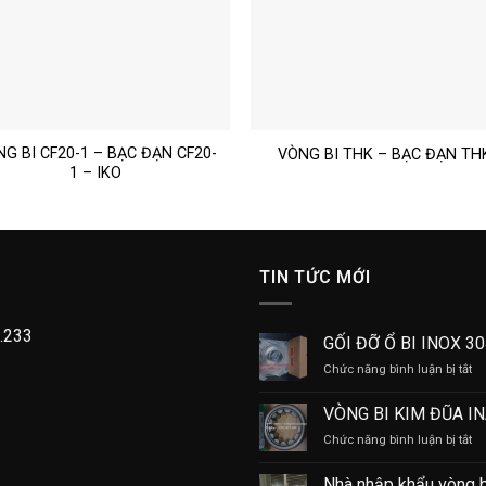
G BI CF20-1 – BẠC ĐẠN CF20-
VÒNG BI THK – BẠC ĐẠN TH
1 – IKO
TIN TỨC MỚI
.233
GỐI ĐỠ Ổ BI INOX 3
ở
Chức năng bình luận bị tắt
GỐ
Đ
VÒNG BI KIM ĐŨA I
Ổ
ở
Chức năng bình luận bị tắt
BI
V
IN
BI
30
Nhà nhập khẩu vòng 