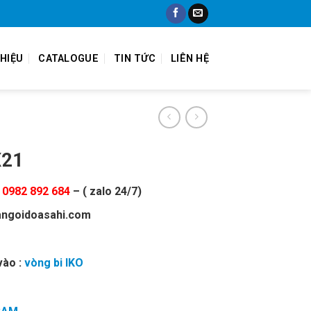
THIỆU
CATALOGUE
TIN TỨC
LIÊN HỆ
X21
:
0982 892 684
– ( zalo 24/7)
angoidoasahi.com
vào :
vòng bi IKO