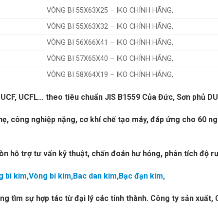
VÒNG BI 55X63X25 – IKO CHÍNH HÃNG,
VÒNG BI 55X63X32 – IKO CHÍNH HÃNG,
VÒNG BI 56X66X41 – IKO CHÍNH HÃNG,
VÒNG BI 57X65X40 – IKO CHÍNH HÃNG,
VÒNG BI 58X64X19 – IKO CHÍNH HÃNG,
CP, UCF, UCFL… theo tiêu chuẩn JIS B1559 Của Đức, Sơn phủ
hẹ, công nghiệp nặng, cơ khí chế tạo máy, đáp ứng cho 60 n
n hỗ trợ tư vấn kỹ thuật, chấn đoán hư hỏng, phân tích độ ru
 bi kim,Vòng bi kim,Bac dan kim,Bạc đạn kim,
ng tìm sự hợp tác từ đại lý các tỉnh thành. Công ty sản xuấ