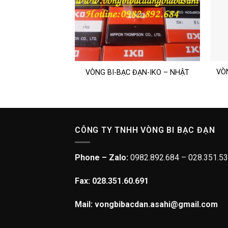
 ĐẠN – F-202909A
VÒN
VÒNG BI-BẠC ĐẠN-IKO – NHẬT
IKO
CÔNG TY TNHH VÒNG BI BẠC ĐẠN
Phone – Zalo:
0982.892.684 – 028.351.53
Fax: 028.351.60.691
Mail: vongbibacdan.asahi@gmail.com