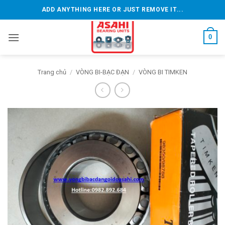
Bỏ
ADD ANYTHING HERE OR JUST REMOVE IT...
qua
nội
0
dung
Trang chủ
/
VÒNG BI-BẠC ĐẠN
/
VÒNG BI TIMKEN