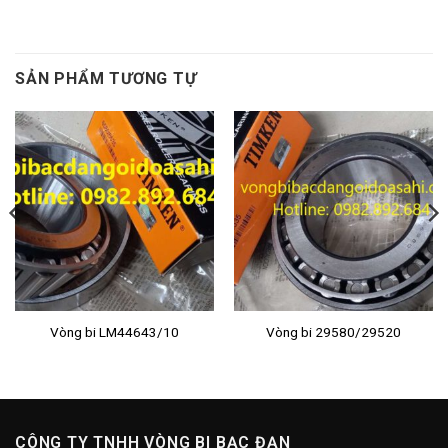
SẢN PHẨM TƯƠNG TỰ
Vòng bi LM44643/10
Vòng bi 29580/29520
CÔNG TY TNHH VÒNG BI BẠC ĐẠN