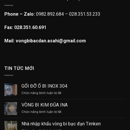
Phone – Zalo:
0982.892.684 – 028.351.53.233
Fax: 028.351.60.691
Mail: vongbibacdan.asahi@gmail.com
TIN TỨC MỚI
GỐI ĐỠ Ổ BI INOX 304
ở
Chức năng bình luận bị tắt
GỐI
ĐỠ
VÒNG BI KIM ĐŨA INA
Ổ
ở
Chức năng bình luận bị tắt
BI
VÒNG
INOX
BI
304
Nhà nhập khẩu vòng bi bạc đạn Timken
KIM