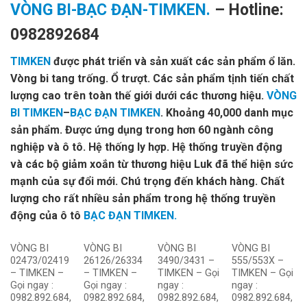
VÒNG BI-BẠC ĐẠN-TIMKEN.
– Hotline:
0982892684
TIMKEN
được phát triển và sản xuất các sản phẩm ổ lăn.
Vòng bi tang trống. Ổ trượt. Các sản phẩm tịnh tiến chất
lượng cao trên toàn thế giới dưới các thương hiệu.
VÒNG
BI TIMKEN
–
BẠC ĐẠN TIMKEN
. Khoảng 40,000 danh mục
sản phẩm. Được ứng dụng trong hơn 60 ngành công
nghiệp và ô tô. Hệ thống ly hợp. Hệ thống truyền động
và các bộ giảm xoắn từ thương hiệu Luk đã thể hiện sức
mạnh của sự đổi mới. Chú trọng đến khách hàng. Chất
lượng cho rất nhiều sản phẩm trong hệ thống truyền
động của ô tô
BẠC ĐẠN TIMKEN.
VÒNG BI
VÒNG BI
VÒNG BI
VÒNG BI
02473/02419
26126/26334
3490/3431 –
555/553X –
– TIMKEN –
– TIMKEN –
TIMKEN – Gọi
TIMKEN – Gọi
Gọi ngay :
Gọi ngay :
ngay :
ngay :
0982.892.684,
0982.892.684,
0982.892.684,
0982.892.684,