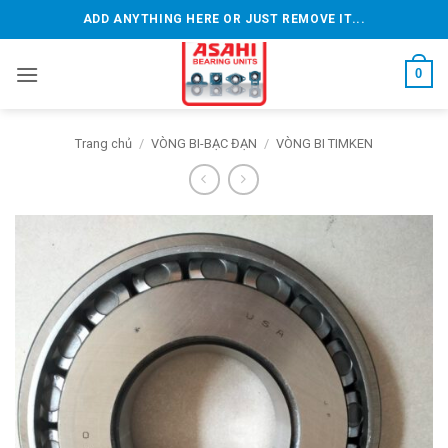
Bỏ
ADD ANYTHING HERE OR JUST REMOVE IT...
qua
nội
0
dung
Trang chủ
/
VÒNG BI-BẠC ĐẠN
/
VÒNG BI TIMKEN