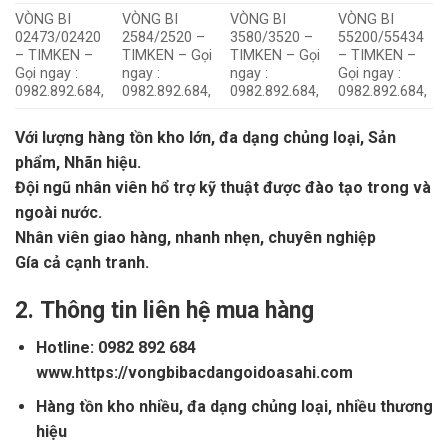
VÒNG BI
VÒNG BI
VÒNG BI
VÒNG BI
02473/02420
2584/2520 –
3580/3520 –
55200/55434
– TIMKEN –
TIMKEN – Gọi
TIMKEN – Gọi
– TIMKEN –
Gọi ngay :
ngay :
ngay :
Gọi ngay :
0982.892.684,
0982.892.684,
0982.892.684,
0982.892.684,
Với lượng hàng tồn kho lớn, đa dạng chủng loại, Sản
phẩm, Nhãn hiệu.
Đội ngũ nhân viên hổ trợ kỹ thuật được đào tạo trong và
ngoài nước.
Nhân viên giao hàng, nhanh nhẹn, chuyên nghiệp
Gía cả cạnh tranh.
2.
Thông tin liên hệ mua hàng
Hotline: 0982 892 684
www.https://vongbibacdangoidoasahi.com
Hàng tồn kho nhiều, đa dạng chủng loại, nhiều thương
hiệu