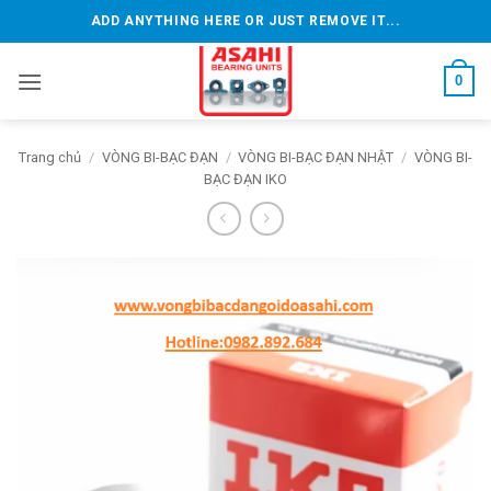
Bỏ
ADD ANYTHING HERE OR JUST REMOVE IT...
qua
nội
0
dung
Trang chủ
/
VÒNG BI-BẠC ĐẠN
/
VÒNG BI-BẠC ĐẠN NHẬT
/
VÒNG BI-
BẠC ĐẠN IKO