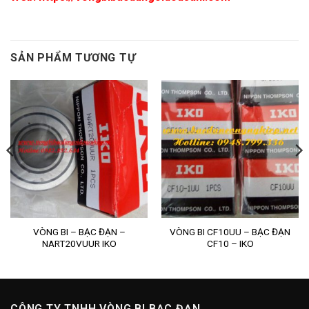
SẢN PHẨM TƯƠNG TỰ
VÒNG BI – BẠC ĐẠN –
VÒNG BI CF10UU – BẠC ĐẠN
NART20VUUR IKO
CF10 – IKO
CÔNG TY TNHH VÒNG BI BẠC ĐẠN