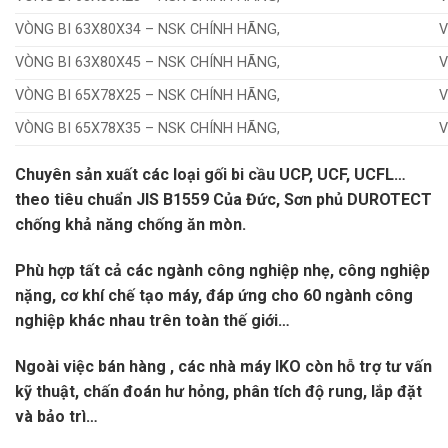
VÒNG BI 63X80X34 – NSK CHÍNH HÃNG,
V
VÒNG BI 63X80X45 – NSK CHÍNH HÃNG,
V
VÒNG BI 65X78X25 – NSK CHÍNH HÃNG,
V
VÒNG BI 65X78X35 – NSK CHÍNH HÃNG,
V
Chuyên sản xuất các loại gối bi cầu UCP, UCF, UCFL…
theo tiêu chuẩn JIS B1559 Của Đức, Sơn phủ DUROTECT
chống khả năng chống ăn mòn.
Phù hợp tất cả các ngành công nghiệp nhẹ, công nghiệp
nặng, cơ khí chế tạo máy, đáp ứng cho 60 ngành công
nghiệp khác nhau trên toàn thế giới…
Ngoài việc bán hàng , các nhà máy IKO còn hỗ trợ tư vấn
kỹ thuật, chấn đoán hư hỏng, phân tích độ rung, lắp đặt
và bảo trì…