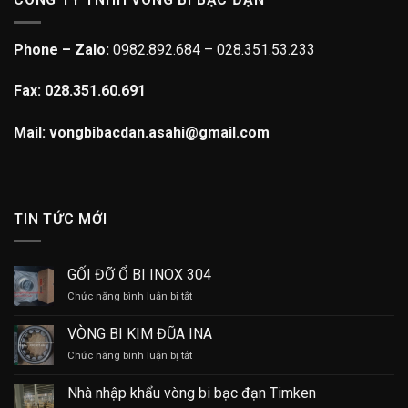
Phone – Zalo:
0982.892.684 – 028.351.53.233
Fax: 028.351.60.691
Mail: vongbibacdan.asahi@gmail.com
TIN TỨC MỚI
GỐI ĐỠ Ổ BI INOX 304
ở
Chức năng bình luận bị tắt
GỐI
ĐỠ
VÒNG BI KIM ĐŨA INA
Ổ
ở
Chức năng bình luận bị tắt
BI
VÒNG
INOX
BI
304
Nhà nhập khẩu vòng bi bạc đạn Timken
KIM