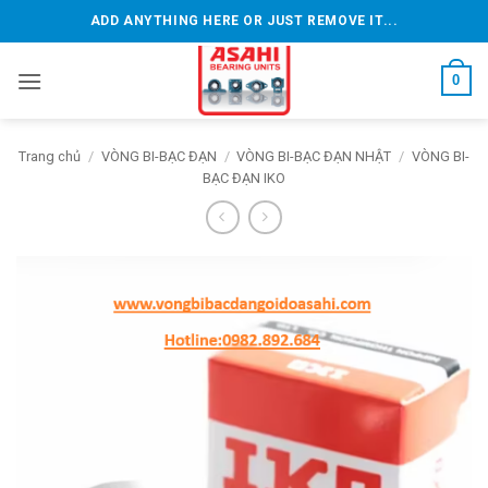
Bỏ
ADD ANYTHING HERE OR JUST REMOVE IT...
qua
nội
0
dung
Trang chủ
/
VÒNG BI-BẠC ĐẠN
/
VÒNG BI-BẠC ĐẠN NHẬT
/
VÒNG BI-
BẠC ĐẠN IKO