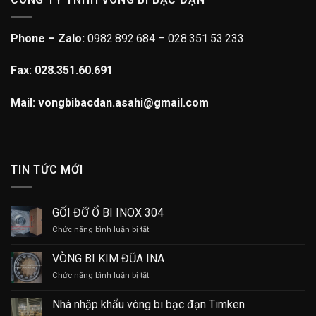
Phone – Zalo:
0982.892.684 – 028.351.53.233
Fax: 028.351.60.691
Mail: vongbibacdan.asahi@gmail.com
TIN TỨC MỚI
GỐI ĐỠ Ổ BI INOX 304
ở
Chức năng bình luận bị tắt
GỐI
ĐỠ
VÒNG BI KIM ĐŨA INA
Ổ
ở
Chức năng bình luận bị tắt
BI
VÒNG
INOX
BI
304
Nhà nhập khẩu vòng bi bạc đạn Timken
KIM