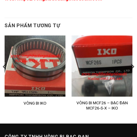
SẢN PHẨM TƯƠNG TỰ
VÒNG BI MCF26 – BẠC ĐẠN
VÒNG BI IKO
MCF26-S-X – IKO
CÔNG TY TNHH VÒNG BI BẠC ĐẠN