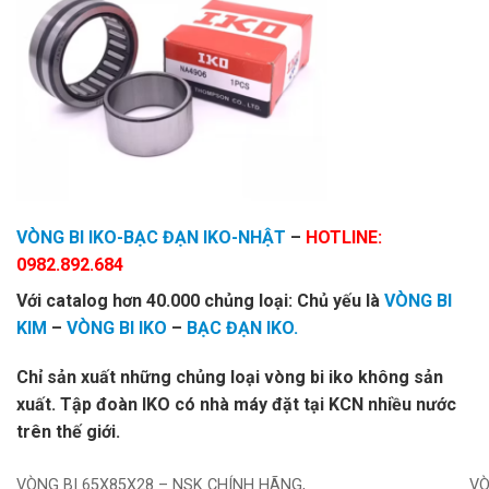
VÒNG BI IKO-BẠC ĐẠN IKO-NHẬT
–
HOTLINE:
0982.892.684
Với catalog hơn 40.000 chủng loại: Chủ yếu là
VÒNG BI
KIM
–
VÒNG BI IKO
–
BẠC ĐẠN IKO.
Chỉ sản xuất những chủng loại vòng bi iko không sản
xuất. Tập đoàn IKO có nhà máy đặt tại KCN nhiều nước
trên thế giới.
VÒNG BI 65X85X28 – NSK CHÍNH HÃNG,
VÒ