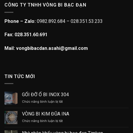
CÔNG TY TNHH VÒNG BI BẠC ĐẠN
Phone – Zalo:
0982.892.684 – 028.351.53.233
Fax: 028.351.60.691
Mail: vongbibacdan.asahi@gmail.com
TIN TỨC MỚI
GỐI ĐỠ Ổ BI INOX 304
ở
Chức năng bình luận bị tắt
GỐI
ĐỠ
VÒNG BI KIM ĐŨA INA
Ổ
ở
Chức năng bình luận bị tắt
BI
VÒNG
INOX
BI
304