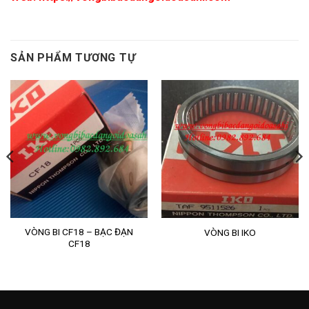
SẢN PHẨM TƯƠNG TỰ
VÒNG BI CF18 – BẠC ĐẠN
VÒNG BI IKO
CF18