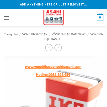
Bỏ
ADD ANYTHING HERE OR JUST REMOVE IT...
qua
nội
0
dung
Trang chủ
/
VÒNG BI-BẠC ĐẠN
/
VÒNG BI-BẠC ĐẠN NHẬT
/
VÒNG BI-
BẠC ĐẠN IKO