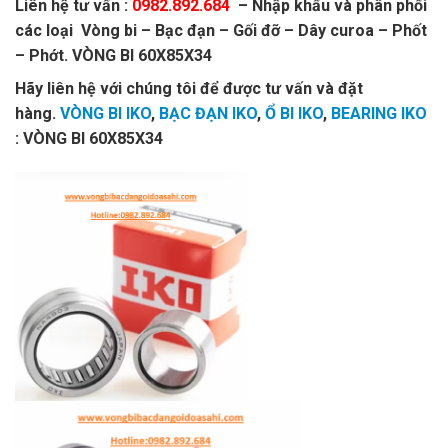
Liên hệ tư vấn :
0982.892.684
– Nhập khẩu và phân phối
các loại Vòng bi – Bạc đạn – Gối đỡ – Dây curoa – Phốt
– Phớt. VÒNG BI 60X85X34
Hãy liên hệ với chúng tôi để được tư vấn và đặt
hàng.
VÒNG BI IKO
,
BẠC ĐẠN IKO
,
Ổ BI IKO
,
BEARING IKO
: VÒNG BI 60X85X34