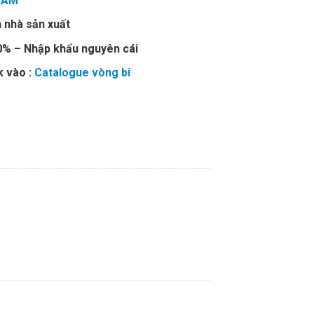
CAM
 nhà sản xuất
00% – Nhập khẩu nguyên cái
k vào :
Catalogue vòng bi