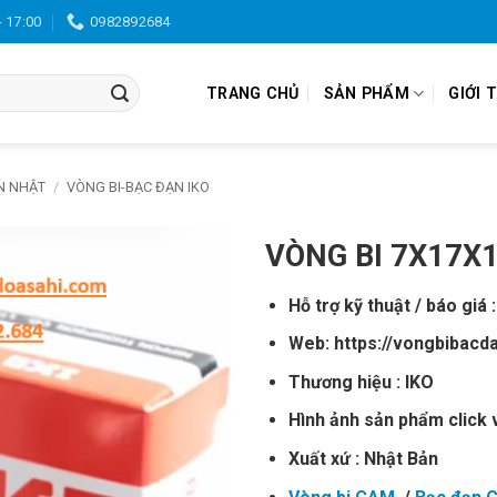
- 17:00
0982892684
TRANG CHỦ
SẢN PHẨM
GIỚI 
N NHẬT
/
VÒNG BI-BẠC ĐẠN IKO
VÒNG BI 7X17X
Hỗ trợ kỹ thuật / báo giá 
Web: https://vongbibacd
Thương hiệu : IKO
Hình ảnh sản phẩm click 
Xuất xứ : Nhật Bản