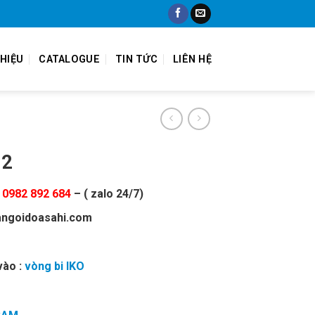
THIỆU
CATALOGUE
TIN TỨC
LIÊN HỆ
12
:
0982 892 684
– ( zalo 24/7)
angoidoasahi.com
vào :
vòng bi IKO