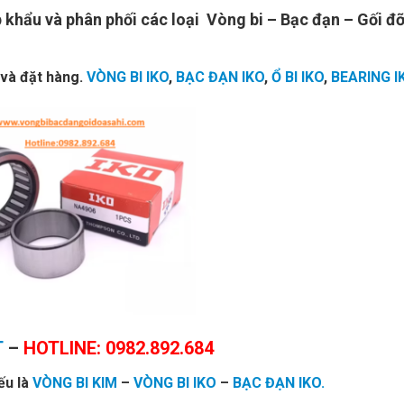
khẩu và phân phối các loại Vòng bi – Bạc đạn – Gối đỡ
 và đặt hàng.
VÒNG BI IKO
,
BẠC ĐẠN IKO
,
Ổ BI IKO
,
BEARING I
T
–
HOTLINE: 0982.892.684
ếu là
VÒNG BI KIM
–
VÒNG BI IKO
–
BẠC ĐẠN IKO.