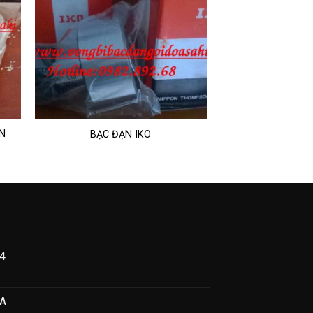
ẠN
BẠC ĐẠN IKO
04
I
Ỡ
NA