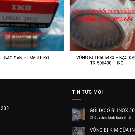
VÒNG BI TR506430 – BẠC Đ
BẠC ĐẠN – LM6UU IKO
TR-506430 – IKO
TIN TỨC MỚI
.233
GỐI ĐỠ Ổ BI INOX 3
ở
Chức năng bình luận bị tắt
GỐ
Đ
VÒNG BI KIM ĐŨA I
Ổ