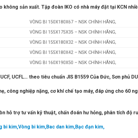
ko không sản xuất. Tập đoàn IKO có nhà máy đặt tại KCN nhiều
VÒNG BI 150X180X67 – NSK CHÍNH HÃNG,
VÒNG BI 155X175X35 – NSK CHÍNH HÃNG,
VÒNG BI 155X180X32 – NSK CHÍNH HÃNG,
VÒNG BI 155X180X42 – NSK CHÍNH HÃNG,
VÒNG BI 160X190X50 – NSK CHÍNH HÃNG,
CP, UCF, UCFL… theo tiêu chuẩn JIS B1559 Của Đức, Sơn phủ
hẹ, công nghiệp nặng, cơ khí chế tạo máy, đáp ứng cho 60 n
n hỗ trợ tư vấn kỹ thuật, chấn đoán hư hỏng, phân tích độ ru
 bi kim,Vòng bi kim,Bac dan kim,Bạc đạn kim,