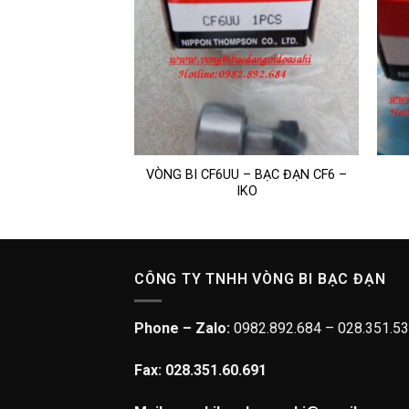
 ĐẠN – F-202909A
VÒNG BI CF6UU – BẠC ĐẠN CF6 –
IKO
IKO
CÔNG TY TNHH VÒNG BI BẠC ĐẠN
Phone – Zalo:
0982.892.684 – 028.351.53
Fax: 028.351.60.691