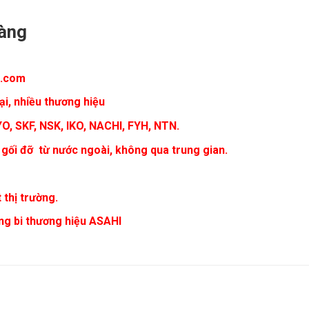
hàng
i.com
ại, nhiều thương hiệu
YO, SKF, NSK, IKO, NACHI, FYH, NTN.
 gối đỡ từ nước ngoài, không qua trung gian.
 thị trường.
ng bi thương hiệu ASAHI