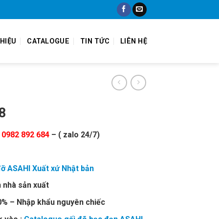
THIỆU
CATALOGUE
TIN TỨC
LIÊN HỆ
8
0982 892 684
– ( zalo 24/7)
đỡ ASAHI Xuất xứ Nhật bản
 nhà sản xuất
00% – Nhập khẩu nguyên chiếc