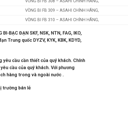
VÒNG BI FB 308 – ASAHI CHÍNH HÃNG,
VÒNG BI FB 309 – ASAHI CHÍNH HÃNG,
VÒNG BI FB 310 – ASAHI CHÍNH HÃNG,
G BI-BẠC ĐẠN SKF, NSK, NTN, FAG, IKO,
đạn Trung quốc DYZV, KYK, KBK, KDYD,
 yêu cầu cần thiết của quý khách. Chính
 yêu cầu của quý khách. Với phương
́ch hàng trong và ngoài nước .
ị trường bán lẻ