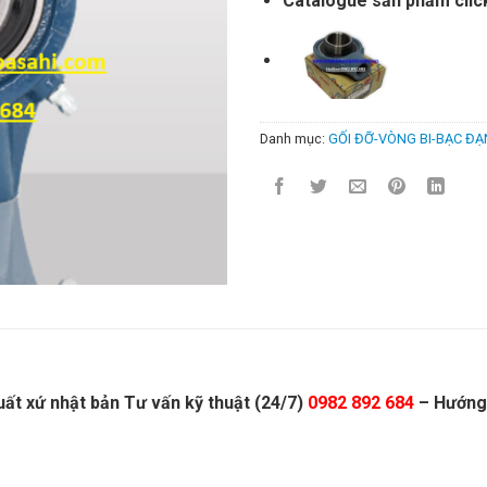
Catalogue sản phẩm clic
Danh mục:
GỐI ĐỠ-VÒNG BI-BẠC ĐẠ
ất xứ nhật bản Tư vấn kỹ thuật (24/7)
0982 892 684
– Hướng 