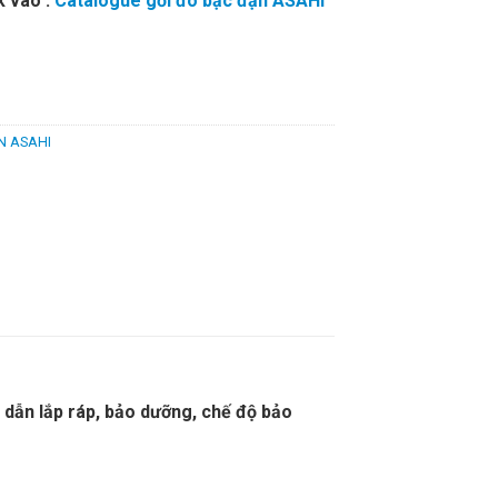
k vào :
Catalogue gối đõ bạc đạn ASAHI
N ASAHI
dẫn lắp ráp, bảo dưỡng, chế độ bảo