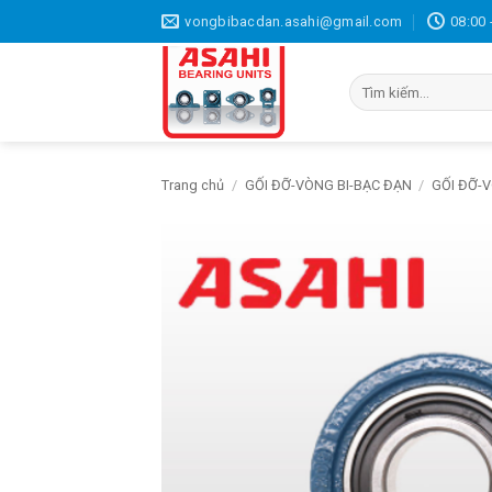
Bỏ
vongbibacdan.asahi@gmail.com
08:00 
qua
nội
Tìm
dung
kiếm:
Trang chủ
/
GỐI ĐỠ-VÒNG BI-BẠC ĐẠN
/
GỐI ĐỠ-