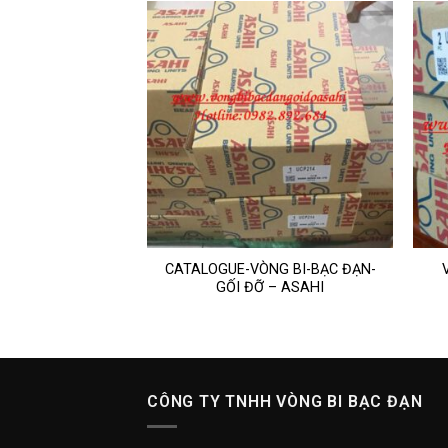
CATALOGUE-VÒNG BI-BẠC ĐẠN-
N ASAHI
GỐI ĐỠ – ASAHI
CÔNG TY TNHH VÒNG BI BẠC ĐẠN