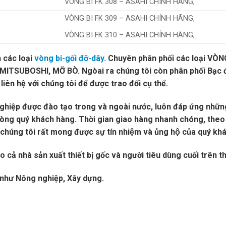
VÒNG BI FK 308 – ASAHI CHÍNH HÃNG,
VÒNG BI FK 309 – ASAHI CHÍNH HÃNG,
VÒNG BI FK 310 – ASAHI CHÍNH HÃNG,
các loại
vòng bi-gối đỡ-dây.
Chuyên phân phối các loại VÒN
ITSUBOSHI, MỠ BÒ. Ngòai ra chúng tôi còn phân phối Bạc 
iên hệ với chúng tôi để được trao đổi cụ thể.
nghiệp được đào tạo trong và ngoài nước, luôn đáp ứng những
lòng quý khách hàng. Thời gian giao hàng nhanh chóng, theo
ng tôi rất mong được sự tín nhiệm và ủng hộ của quý kha
 cả nhà sản xuất thiết bị gốc và người tiêu dùng cuối trên th
m như Nông nghiệp
, Xây dựng.