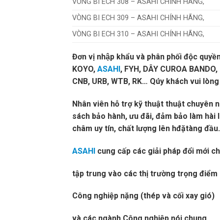
VÒNG BI ECH 308 – ASAHI CHÍNH HÃNG,
VÒNG BI ECH 309 – ASAHI CHÍNH HÃNG,
VÒNG BI ECH 310 – ASAHI CHÍNH HÃNG,
Đơn vị nhập khẩu và phân phối độc quyền 
KOYO,
ASAHI
, FYH, DÂY CUROA BANDO, M
CNB, URB, WTB, RK… Qúy khách vui lòng l
Nhân viên hỗ trợ kỹ thuật thuật chuyên 
sách bảo hành, ưu đãi, đảm bảo làm hài 
châm uy tín, chất lượng lên hđặtàng đầu.chú
ASAHI
cung cấp các giải pháp đổi mới cho
tập trung vào các thị trường trọng điể
Công nghiệp nặng (thép và cối xay gió)
và các ngành Công nghiệp nói chung.