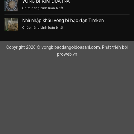
VÒNG BI KIM ĐŨA INA
Ổ
ở
Chức năng bình luận bị tắt
BI
VÒNG
INOX
BI
304
Nhà nhập khẩu vòng bi bạc đạn Timken
KIM
ở
Chức năng bình luận bị tắt
ĐŨA
Nhà
INA
nhập
khẩu
Copyright 2026 © vongbibacdangoidoasahi.com. Phát triển bởi
vòng
bi
proweb.vn
bạc
đạn
Timken