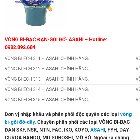
VÒNG BI-BẠC ĐẠN-GỐI ĐỠ- ASAHI
– Hotline:
0982.892.684
VÒNG BI ECH 311 – ASAHI CHÍNH HÃNG,
V
VÒNG BI ECH 312 – ASAHI CHÍNH HÃNG,
V
VÒNG BI ECH 313 – ASAHI CHÍNH HÃNG,
V
VÒNG BI ECH 314 – ASAHI CHÍNH HÃNG,
V
VÒNG BI ECH 315 – ASAHI CHÍNH HÃNG,
V
Đơn vị nhập khẩu và phân phối độc quyền các loại
vòng
bi-gối đỡ-dây.
Chuyên phân phối các loại VÒNG BI-BẠC
ĐẠN SKF, NSK, NTN, FAG, IKO, KOYO,
ASAHI
, FYH, DÂY
CUROA BANDO, MITSUBOSHI, MỠ BÒ. Ngòai ra chúng