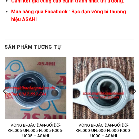
Cam kết giá cung cấp cạnh tranh nhất thị trường.
Mua hàng qua Facabook :
Bạc đạn vòng bi thương
hiệu ASAHI
SẢN PHẨM TƯƠNG TỰ
VÒNG BI-BẠC ĐẠN-GỐI ĐỠ-
VÒNG BI-BẠC ĐẠN-GỐI ĐỠ-
KFL005-UFL005-FL005-K005-
KFL000-UFL000-FL000-K000-
U005 – ASAHI
U000 – ASAHI