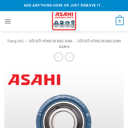
Bỏ
ADD ANYTHING HERE OR JUST REMOVE IT...
qua
nội
0
dung
Trang chủ
/
GỐI ĐỠ-VÒNG BI-BẠC ĐẠN
/
GỐI ĐỠ-VÒNG BI-BẠC ĐẠN
ASAHI