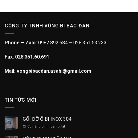
CÔNG TY TNHH VÒNG BI BẠC ĐẠN
Phone – Zalo:
0982.892.684 – 028.351.53.233
Fax: 028.351.60.691
Mail: vongbibacdan.asahi@gmail.com
TIN TỨC MỚI
GỐI ĐỠ Ổ BI INOX 304
ở
Chức năng bình luận bị tắt
GỐI
ĐỠ