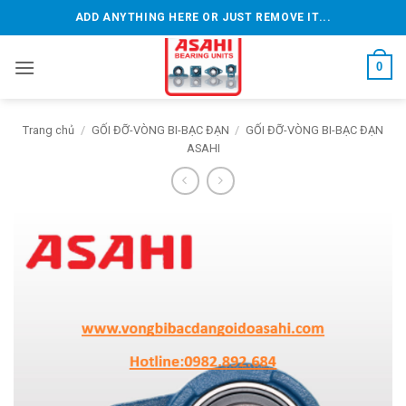
Bỏ
ADD ANYTHING HERE OR JUST REMOVE IT...
qua
nội
0
dung
Trang chủ
/
GỐI ĐỠ-VÒNG BI-BẠC ĐẠN
/
GỐI ĐỠ-VÒNG BI-BẠC ĐẠN
ASAHI