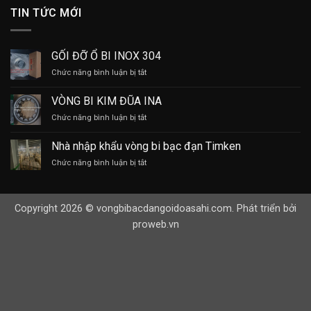
TIN TỨC MỚI
GỐI ĐỠ Ổ BI INOX 304
ở
Chức năng bình luận bị tắt
GỐI
ĐỠ
VÒNG BI KIM ĐŨA INA
Ổ
ở
Chức năng bình luận bị tắt
BI
VÒNG
INOX
BI
304
Nhà nhập khẩu vòng bi bạc đạn Timken
KIM
ở
Chức năng bình luận bị tắt
ĐŨA
Nhà
INA
nhập
khẩu
Copyright 2026 © vongbibacdangoidoasahi.com. Phát triển bởi
vòng
bi
proweb.vn
bạc
đạn
Timken