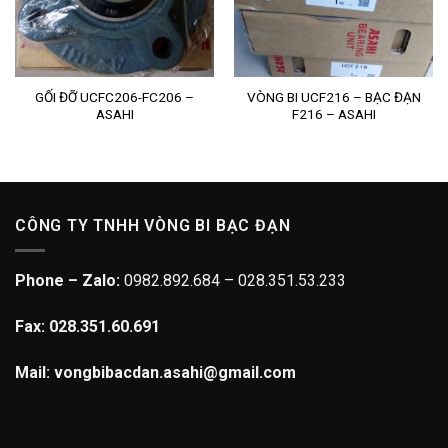
GỐI ĐỠ UCFC206-FC206 –
VÒNG BI UCF216 – BẠC ĐẠN
ASAHI
F216 – ASAHI
CÔNG TY TNHH VÒNG BI BẠC ĐẠN
Phone – Zalo:
0982.892.684 – 028.351.53.233
Fax: 028.351.60.691
Mail: vongbibacdan.asahi@gmail.com