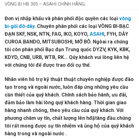
VÒNG BI HB 305 – ASAHI CHÍNH HÃNG,
Đơn vị nhập khẩu và phân phối độc quyền các loại
vòng
bi-gối đỡ-dây.
Chuyên phân phối các loại VÒNG BI-BẠC
ĐẠN SKF, NSK, NTN, FAG, IKO, KOYO,
ASAHI
, FYH, DÂY
CUROA BANDO, MITSUBOSHI, MỠ BÒ. Ngòai ra chúng
tôi còn phân phối Bạc đạn Trung quốc DYZV, KYK, KBK,
KDYD, CNB, URB, WTB, RK… Qúy khách vui lòng liên hệ
với chúng tôi để được trao đổi cụ thể.
Nhân viên hỗ trợ kỹ thuật thuật chuyên nghiệp được đào
tạo trong và ngoài nước, luôn đáp ứng những yêu cầu
cần thiết của quý khách. Chính sách bảo hành, ưu đãi,
đảm bảo làm hài lòng quý khách hàng. Thời gian giao
hàng nhanh chóng, theo yêu cầu của quý khách. Với
phương châm uy tín, chất lượng lên hđặtàng đầu.chúng
tôi rất mong được sự tín nhiệm và ủng hộ của quý khách
hàng trong và ngoài nước .