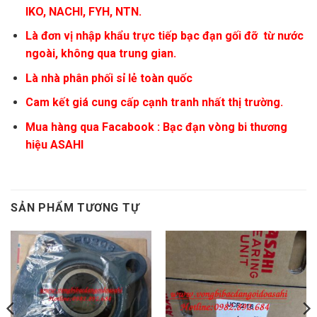
IKO, NACHI, FYH, NTN.
Là đơn vị nhập khẩu trực tiếp bạc đạn gối đỡ từ nước
ngoài, không qua trung gian.
Là nhà phân phối sỉ lẻ toàn quốc
Cam kết giá cung cấp cạnh tranh nhất thị trường.
Mua hàng qua Facabook :
Bạc đạn vòng bi thương
hiệu ASAHI
SẢN PHẨM TƯƠNG TỰ