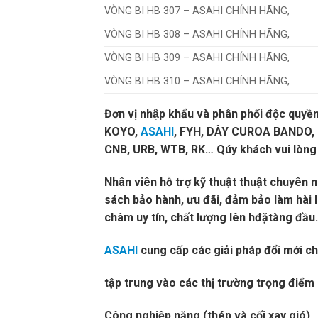
VÒNG BI HB 307 – ASAHI CHÍNH HÃNG,
VÒNG BI HB 308 – ASAHI CHÍNH HÃNG,
VÒNG BI HB 309 – ASAHI CHÍNH HÃNG,
VÒNG BI HB 310 – ASAHI CHÍNH HÃNG,
Đơn vị nhập khẩu và phân phối độc quyền 
KOYO,
ASAHI
, FYH, DÂY CUROA BANDO, M
CNB, URB, WTB, RK… Qúy khách vui lòng l
Nhân viên hỗ trợ kỹ thuật thuật chuyên 
sách bảo hành, ưu đãi, đảm bảo làm hài 
châm uy tín, chất lượng lên hđặtàng đầu.chú
ASAHI
cung cấp các giải pháp đổi mới cho
tập trung vào các thị trường trọng điể
Công nghiệp nặng (thép và cối xay gió)