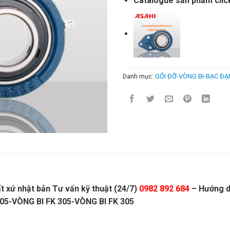
Catalogue sản phẩm clic
Danh mục:
GỐI ĐỠ-VÒNG BI-BẠC ĐẠ
t xứ nhật bản Tư vấn kỹ thuật (24/7)
0982 892 684
– Hướng dẫ
305-VÒNG BI FK 305-VÒNG BI FK 305