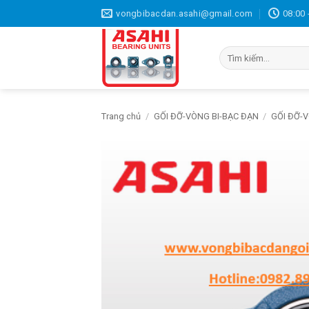
Bỏ
vongbibacdan.asahi@gmail.com
08:00 
qua
nội
Tìm
dung
kiếm:
Trang chủ
/
GỐI ĐỠ-VÒNG BI-BẠC ĐẠN
/
GỐI ĐỠ-