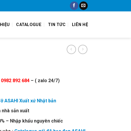
THIỆU
CATALOGUE
TIN TỨC
LIÊN HỆ
0982 892 684
– ( zalo 24/7)
đỡ ASAHI Xuất xứ Nhật bản
 nhà sản xuất
00% – Nhập khẩu nguyên chiếc