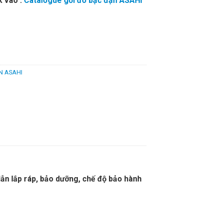
k vào :
Catalogue gối đõ bạc đạn ASAHI
N ASAHI
n lắp ráp, bảo dưỡng, chế độ bảo hành