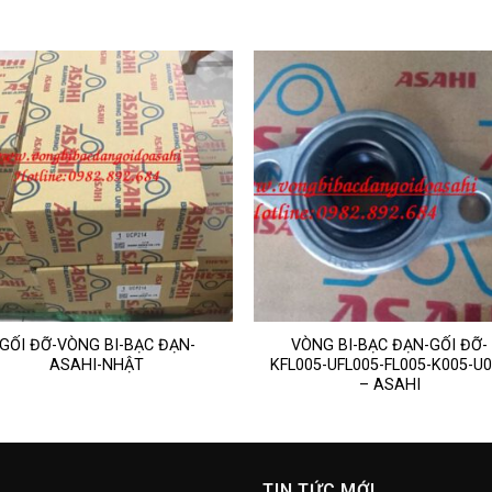
GỐI ĐỠ-VÒNG BI-BẠC ĐẠN-
VÒNG BI-BẠC ĐẠN-GỐI ĐỠ-
ASAHI-NHẬT
KFL005-UFL005-FL005-K005-U
– ASAHI
TIN TỨC MỚI