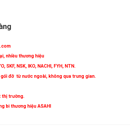
hàng
i.com
ại, nhiều thương hiệu
YO, SKF, NSK, IKO, NACHI, FYH, NTN.
 gối đỡ từ nước ngoài, không qua trung gian.
 thị trường.
ng bi thương hiệu ASAHI