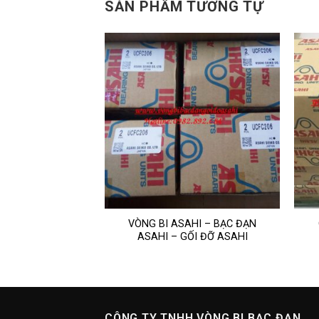
SẢN PHẨM TƯƠNG TỰ
ẠN-GỐI ĐỠ-KFL08-
VÒNG BI ASAHI – BẠC ĐẠN
08-U08 – ASAHI
ASAHI – GỐI ĐỠ ASAHI
CÔNG TY TNHH VÒNG BI BẠC ĐẠN