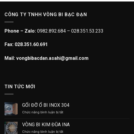
CÔNG TY TNHH VÒNG BI BẠC ĐẠN
Phone – Zalo:
0982.892.684 – 028.351.53.233
Fax: 028.351.60.691
Mail: vongbibacdan.asahi@gmail.com
TIN TỨC MỚI
GỐI ĐỠ Ổ BI INOX 304
ở
Chức năng bình luận bị tắt
GỐI
ĐỠ
VÒNG BI KIM ĐŨA INA
Ổ
ở
Chức năng bình luận bị tắt
BI