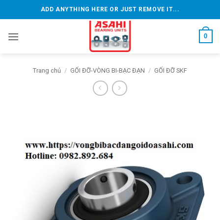
Bỏ
ADD ANYTHING HERE OR JUST REMOVE IT...
qua
nội
0
dung
Trang chủ
/
GỐI ĐỠ-VÒNG BI-BẠC ĐẠN
/
GỐI ĐỠ SKF