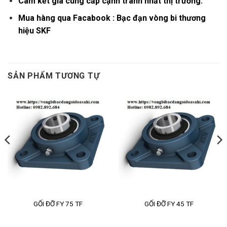
Cam kết giá cung cấp cạnh tranh nhất thị trường.
Mua hàng qua Facabook :
Bạc đạn vòng bi thương
hiệu SKF
SẢN PHẨM TƯƠNG TỰ
GỐI ĐỠ FY 75 TF
GỐI ĐỠ FY 45 TF