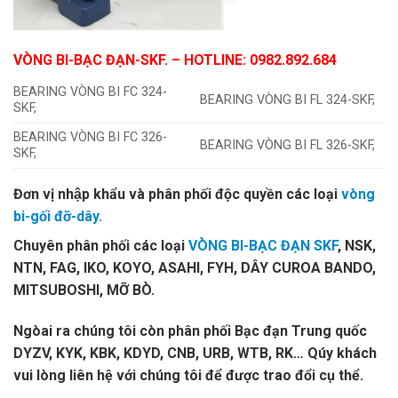
VÒNG BI-BẠC ĐẠN-SKF.
– HOTLINE
: 0982.892.684
BEARING VÒNG BI FC 324-
BEARING VÒNG BI FL 324-SKF,
SKF,
BEARING VÒNG BI FC 326-
BEARING VÒNG BI FL 326-SKF,
SKF,
Đơn vị nhập khẩu và phân phối độc quyền các loại
vòng
bi-gối đỡ-dây.
Chuyên phân phối các loại
VÒNG BI-BẠC ĐẠN SKF
, NSK,
NTN, FAG, IKO, KOYO, ASAHI, FYH, DÂY CUROA BANDO,
MITSUBOSHI, MỠ BÒ.
Ngòai ra chúng tôi còn phân phối Bạc đạn Trung quốc
DYZV, KYK, KBK, KDYD, CNB, URB, WTB, RK… Qúy khách
vui lòng liên hệ với chúng tôi để được trao đổi cụ thể.