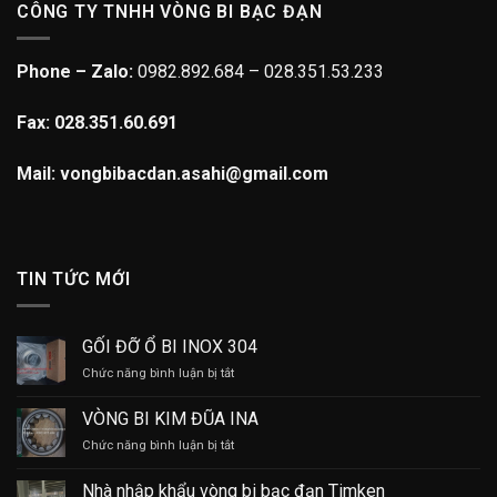
CÔNG TY TNHH VÒNG BI BẠC ĐẠN
Phone – Zalo:
0982.892.684 – 028.351.53.233
Fax: 028.351.60.691
Mail: vongbibacdan.asahi@gmail.com
TIN TỨC MỚI
GỐI ĐỠ Ổ BI INOX 304
ở
Chức năng bình luận bị tắt
GỐI
ĐỠ
VÒNG BI KIM ĐŨA INA
Ổ
ở
Chức năng bình luận bị tắt
BI
VÒNG
INOX
BI
304
Nhà nhập khẩu vòng bi bạc đạn Timken