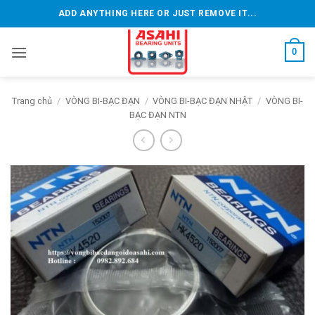
Bỏ
ADD ANYTHING HERE OR JUST REMOVE IT...
qua
nội
0
dung
Trang chủ
/
VÒNG BI-BẠC ĐẠN
/
VÒNG BI-BẠC ĐẠN NHẬT
/
VÒNG BI-
BẠC ĐẠN NTN