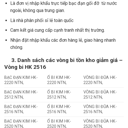
Là đơn vị nhập khẩu trực tiếp bạc đạn gối đỡ từ nước
ngoài, không qua trung gian.
Là nhà phân phối sỉ lẻ toàn quốc
Cam kết giá cung cấp cạnh tranh nhất thị trường.
Nhận đặt nhập khẩu các đơn hàng lẻ, giao hàng nhanh
chóng.
3.
Danh sách các vòng bi tồn kho giảm giá –
Vòng bi HK 2516
BẠC ĐẠN KIM HK-
Ổ BI KIM HK-
VÒNG BI ĐŨA HK-
2220 NTN,
2220 NTN,
2220 NTN,
BẠC ĐẠN KIM HK-
Ổ BI KIM HK-
VÒNG BI ĐŨA HK-
2512 NTN,
2512 NTN,
2512 NTN,
BẠC ĐẠN KIM HK-
Ổ BI KIM HK-
VÒNG BI ĐŨA HK-
2516 NTN,
2516 NTN,
2516 NTN,
BẠC ĐẠN KIM HK-
Ổ BI KIM HK-
VÒNG BI ĐŨA HK-
2520 NTN,
2520 NTN,
2520 NTN,