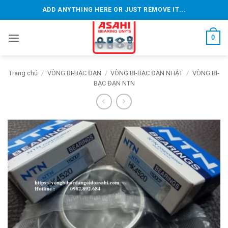
Bỏ
ADD ANYTHING HERE OR JUST REMOVE IT...
qua
nội
0
dung
Trang chủ
/
VÒNG BI-BẠC ĐẠN
/
VÒNG BI-BẠC ĐẠN NHẬT
/
VÒNG BI-
BẠC ĐẠN NTN