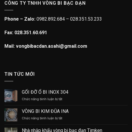
CÔNG TY TNHH VÒNG BI BẠC ĐẠN
Phone – Zalo:
0982.892.684 – 028.351.53.233
Fax: 028.351.60.691
Mail: vongbibacdan.asahi@gmail.com
TIN TỨC MỚI
GỐI ĐỠ Ổ BI INOX 304
ở
Chức năng bình luận bị tắt
GỐI
ĐỠ
VÒNG BI KIM ĐŨA INA
Ổ
ở
Chức năng bình luận bị tắt
BI
VÒNG
INOX
BI
304
Nhà nhập khẩu vòng bi bạc đạn Timken