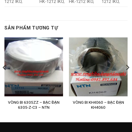
1212 IKO,
HK-1212 IKO,
HK-1212 IKO,
1212 IKO,
SẢN PHẨM TƯƠNG TỰ
VÒNG BI 6305ZZ – BẠC ĐẠN
VÒNG BI KH4060 – BẠC ĐẠN
6305-Z-C3 – NTN
KH4060