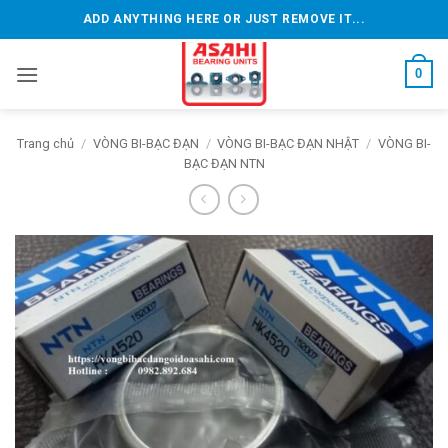
Bỏ
ADD ANYTHING HERE OR JUST REMOVE IT...
qua
nội
0
dung
Trang chủ
/
VÒNG BI-BẠC ĐẠN
/
VÒNG BI-BẠC ĐẠN NHẬT
/
VÒNG BI-
BẠC ĐẠN NTN