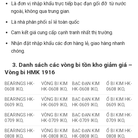
Là đơn vị nhập khẩu trực tiếp bạc đạn gối đỡ từ nước
ngoài, không qua trung gian.
Là nhà phân phối sỉ lẻ toàn quốc
Cam kết giá cung cấp cạnh tranh nhất thị trường.
Nhận đặt nhập khẩu các đơn hàng lẻ, giao hàng nhanh
chóng.
3.
Danh sách các vòng bi tồn kho giảm giá –
Vòng bi HMK 1916
BEARINGS HK-
VÒNG BI KIM
BẠC ĐẠN KIM
Ổ BI KIM HK-
0608 IKO,
HK-0608 IKO,
HK-0608 IKO,
0608 IKO,
BEARINGS HK-
VÒNG BI KIM
BẠC ĐẠN KIM
Ổ BI KIM HK-
0609 IKO,
HK-0609 IKO,
HK-0609 IKO,
0609 IKO,
BEARINGS HK-
VÒNG BI KIM
BẠC ĐẠN KIM
Ổ BI KIM HK-
0709 IKO,
HK-0709 IKO,
HK-0709 IKO,
0709 IKO,
BEARINGS HK-
VÒNG BI KIM
BẠC ĐẠN KIM
Ổ BI KIM HK-
0808 IKO,
HK-0808 IKO,
HK-0808 IKO,
0808 IKO,