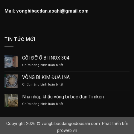
Mail: vongbibacdan.asahi@gmail.com
TIN TỨC MỚI
GỐI ĐỠ Ổ BI INOX 304
ở
Chức năng bình luận bị tắt
GỐI
ĐỠ
VÒNG BI KIM ĐŨA INA
Ổ
ở
Chức năng bình luận bị tắt
BI
VÒNG
INOX
BI
304
Nhà nhập khẩu vòng bi bạc đạn Timken
KIM
ở
Chức năng bình luận bị tắt
ĐŨA
Nhà
INA
nhập
khẩu
Copyright 2026 © vongbibacdangoidoasahi.com. Phát triển bởi
vòng
bi
proweb.vn