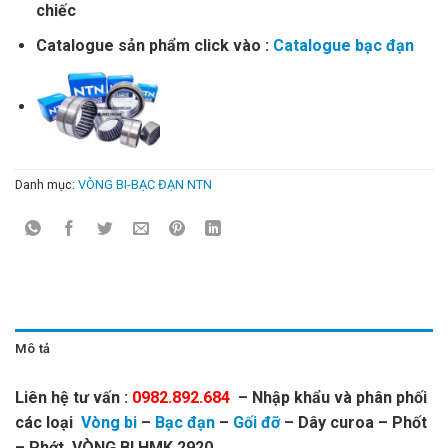
chiếc
Catalogue sản phẩm click vào :
Catalogue bạc đạn
Danh mục:
VÒNG BI-BẠC ĐẠN NTN
Mô tả
Liên hệ tư vấn :
0982.892.684
– Nhập khẩu và phân phối
các loại
Vòng bi
–
Bạc đạn
–
Gối đỡ
– Dây curoa – Phốt
– Phớt. VÒNG BI HMK 2920