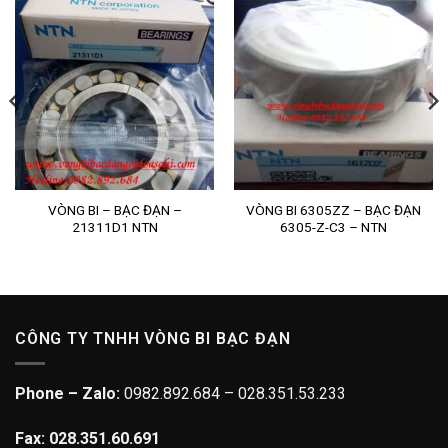
VÒNG BI – BẠC ĐẠN –
VÒNG BI 6305ZZ – BẠC ĐẠN
21311D1 NTN
6305-Z-C3 – NTN
CÔNG TY TNHH VÒNG BI BẠC ĐẠN
Phone – Zalo:
0982.892.684 – 028.351.53.233
Fax: 028.351.60.691