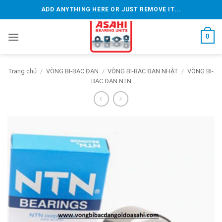
Bỏ
ADD ANYTHING HERE OR JUST REMOVE IT...
qua
nội
0
dung
Trang chủ
/
VÒNG BI-BẠC ĐẠN
/
VÒNG BI-BẠC ĐẠN NHẬT
/
VÒNG BI-
BẠC ĐẠN NTN