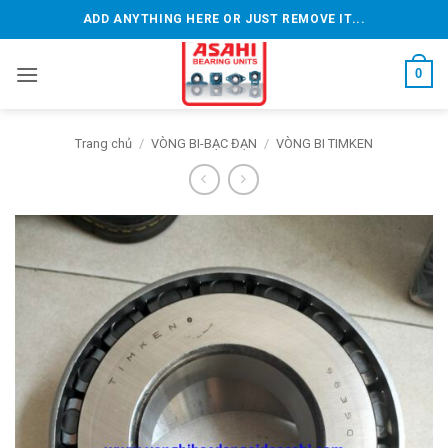
Bỏ
ADD ANYTHING HERE OR JUST REMOVE IT...
qua
nội
0
dung
Trang chủ
/
VÒNG BI-BẠC ĐẠN
/
VÒNG BI TIMKEN