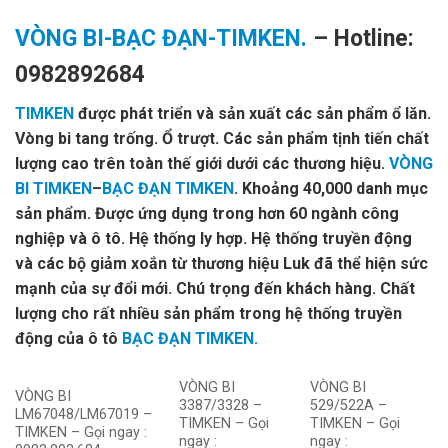
VÒNG BI-BẠC ĐẠN-TIMKEN.
– Hotline:
0982892684
TIMKEN
được phát triển và sản xuất các sản phẩm ổ lăn.
Vòng bi tang trống. Ổ trượt. Các sản phẩm tịnh tiến chất
lượng cao trên toàn thế giới dưới các thương hiệu.
VÒNG
BI TIMKEN
–
BẠC ĐẠN TIMKEN
. Khoảng 40,000 danh mục
sản phẩm. Được ứng dụng trong hơn 60 ngành công
nghiệp và ô tô. Hệ thống ly hợp. Hệ thống truyền động
và các bộ giảm xoắn từ thương hiệu Luk đã thể hiện sức
mạnh của sự đổi mới. Chú trọng đến khách hàng. Chất
lượng cho rất nhiều sản phẩm trong hệ thống truyền
động của ô tô
BẠC ĐẠN TIMKEN.
VÒNG BI
VÒNG BI
VÒNG BI
3387/3328 –
529/522A –
LM67048/LM67019 –
TIMKEN – Gọi
TIMKEN – Gọi
TIMKEN – Gọi ngay :
ngay :
ngay :