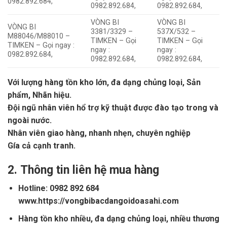
0982.892.684,
0982.892.684,
0982.892.684,
VÒNG BI
VÒNG BI
VÒNG BI
3381/3329 –
537X/532 –
M88046/M88010 –
TIMKEN – Gọi
TIMKEN – Gọi
TIMKEN – Gọi ngay :
ngay :
ngay :
0982.892.684,
0982.892.684,
0982.892.684,
Với lượng hàng tồn kho lớn, đa dạng chủng loại, Sản
phẩm, Nhãn hiệu.
Đội ngũ nhân viên hổ trợ kỹ thuật được đào tạo trong và
ngoài nước.
Nhân viên giao hàng, nhanh nhẹn, chuyên nghiệp
Gía cả cạnh tranh.
2.
Thông tin liên hệ mua hàng
Hotline: 0982 892 684
www.https://vongbibacdangoidoasahi.com
Hàng tồn kho nhiều, đa dạng chủng loại, nhiều thương